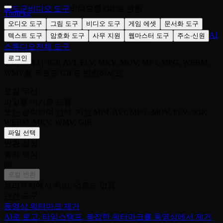
홈
도구
비디오 도구
비디오를 GIF로 변환
ToolPkg
오디오 도구
그림 도구
비디오 도구
게임 에셋
문서화 도구
비디오를 GIF로 변환
AI
텍스트 도구
암호화 도구
사무 지원
웹마스터 도구
주소·신원
스튜디오
전체 도구
로그인
온라인에서 3GP, AVI, FLV, MKV, MOV, MP4, MPG, WEBM,
WMV를 무료로 GIF로 변환하세요
로컬 우선
파일을 여기로 드롭
또는 클릭하여 선택. 지원 MP4, AVI, MPG, MOV, FLV, 3GP,
WEBM, MKV, WMV, GIF.
파일 선택
변환 설정
출력 형식
gif
로컬 변환
브라우저에서 처리. 업로드 없음.
관련 도구
동영상 워터마크 제거
AI로 로고, 타임스탬프, 복잡한 워터마크를 동영상에서 제거