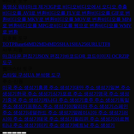
비디오 도구
동영상 워터마크 제거
3GP로 비디오
비디오에서 오디오 추출
비디오를 AVI로 변환
비디오를 FLV로 변환
비디오를 GIF로 변
환
비디오를 MKV로 변환
비디오를 MOV로 변환
비디오를 MP4
로 변환
비디오를 MPG로
비디오를 웹으로 변환
비디오를 WMV
로 변환
암호화 도구
TOTP
Base64
MD2
MD4
MD5
SHA1
SHA256
URL
UTF8
사무 지원
마크다운 편집기
JSON 편집기
바코드
QR 코드
이미지 OCR
ZIP
도구
웹마스터 도구
스타일 구성
UA 분석
랭 도구
주소·신원
미국 주소 생성기
홍콩 주소 생성기
대만 주소 생성기
일본 주소
생성기
한국 주소 생성기
싱가포르 주소 생성기
영국 주소 생성
기
중국 주소 생성기
캐나다 주소 생성기
호주 주소 생성기
독일
주소 생성기
프랑스 주소 생성기
이탈리아 주소 생성기
스페인
주소 생성기
네덜란드 주소 생성기
말레이시아 주소 생성기
러
시아 주소 생성기
태국 주소 생성기
필리핀 주소 생성기
아르헨
티나 주소 생성기
터키 주소 생성기
베트남 주소 생성기