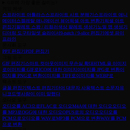
GIF에 가장 좋은 길이는?
게임 에셋
스프라이트 아틀라스
스프라이트 시트 분해기
스프라이트 애니
메이터
스켈레탈 애니메이션 뷰어
픽셀 아트 변환기
픽셀 아트
편집기
팔레트 스왑 / 리컬러
색상 팔레트 생성기
노멀 맵 생성기
디더링 도구
타일셋 슬라이서
9-patch / 9-slice 편집기
에셋 파이
프라인
문서화 도구
PPT 편집기
PDF 편집기
그림 도구
GIF 편집기
스마트 컷아웃
이미지 무손실 확대
HTML을 이미지
로
이미지를 GIF로
ICO에 대한 이미지
이미지를 JPG로 변환
이
미지를 PNG로 변환
이미지를 TIFF로
이미지를 WEBP로
텍스트 도구
글꼴 편집기
텍스트 편집기
단어 대문자 사용
텍스트 소문자
유
니코드
옛사람이 이미 말했다
오디오 도구
오디오를 AC3으로
FLAC로 오디오
M4A에 대한 오디오
오디오
를 MP3로
OGG에 대한 오디오
OPUS로의 오디오
오디오를
PCM으로
오디오를 WAV로
MP3를 PCM으로 변환
WAV를 PCM
으로 변환