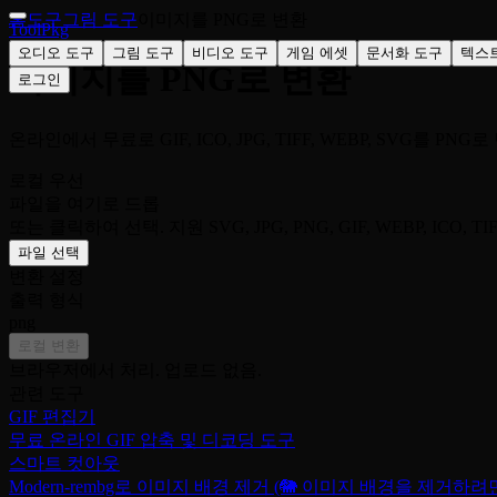
홈
도구
그림 도구
이미지를 PNG로 변환
ToolPkg
오디오 도구
그림 도구
비디오 도구
게임 에셋
문서화 도구
텍스
이미지를 PNG로 변환
로그인
온라인에서 무료로 GIF, ICO, JPG, TIFF, WEBP, SVG를 PN
로컬 우선
파일을 여기로 드롭
또는 클릭하여 선택. 지원 SVG, JPG, PNG, GIF, WEBP, ICO, TIF
파일 선택
변환 설정
출력 형식
png
로컬 변환
브라우저에서 처리. 업로드 없음.
관련 도구
GIF 편집기
무료 온라인 GIF 압축 및 디코딩 도구
스마트 컷아웃
Modern-rembg로 이미지 배경 제거 (🐘 이미지 배경을 제거하