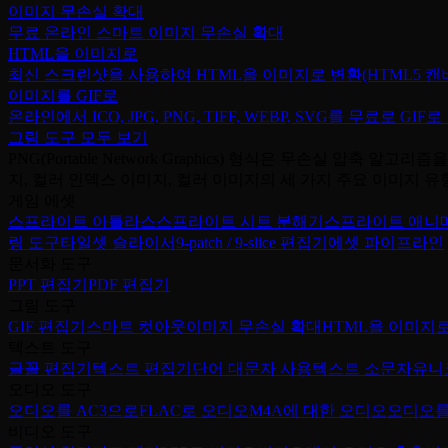
이미지 무손실 확대
무료 온라인 스마트 이미지 무손실 확대
HTML을 이미지로
최신 스크린샷을 사용하여 HTML을 이미지로 변환(HTML5 캔
이미지를 GIF로
온라인에서 ICO, JPG, PNG, TIFF, WEBP, SVG를 무료로 GI
그림 도구 모두 보기
PNG(Portable Network Graphics) 형식은 무손실 
지, 컬러 인덱스 이미지, 컬러 이미지의 세 가지 주요 이미지
게임 에셋
스프라이트 아틀라스
스프라이트 시트 분해기
스프라이트 애니
링 도구
타일셋 슬라이서
9-patch / 9-slice 편집기
에셋 파이프라인
문서화 도구
PPT 편집기
PDF 편집기
그림 도구
GIF 편집기
스마트 컷아웃
이미지 무손실 확대
HTML을 이미지
텍스트 도구
글꼴 편집기
텍스트 편집기
단어 대문자 사용
텍스트 소문자
유니
오디오 도구
오디오를 AC3으로
FLAC로 오디오
M4A에 대한 오디오
오디오를
비디오 도구