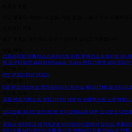
빠르고 무료
가입 불필요, 워터마크 없음, 제한 없음 — 열고 바로 사용하세요
오프라인 작동
로드 후에는 대부분의 도구가 인터넷 없이도 작동합니다.
게임 에셋
스프라이트 아틀라스
스프라이트 시트 분해기
스프라이트 애니
링 도구
타일셋 슬라이서
9-patch / 9-slice 편집기
에셋 파이프라인
문서화 도구
PPT 편집기
PDF 편집기
그림 도구
GIF 편집기
스마트 컷아웃
이미지 무손실 확대
HTML을 이미지
텍스트 도구
글꼴 편집기
텍스트 편집기
단어 대문자 사용
텍스트 소문자
유니
오디오 도구
오디오를 AC3으로
FLAC로 오디오
M4A에 대한 오디오
오디오를
비디오 도구
동영상 워터마크 제거
3GP로 비디오
비디오에서 오디오 추출
비
비디오를 MPG로
비디오를 웹으로 변환
비디오를 WMV로 변환