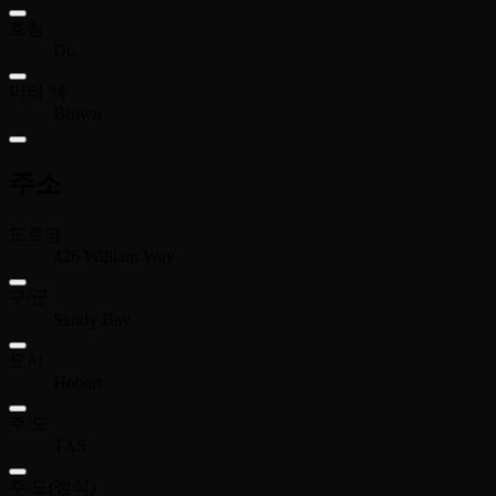
호칭
Dr.
머리 색
Brown
주소
도로명
426 William Way
구/군
Sandy Bay
도시
Hobart
주/도
TAS
주/도(정식)