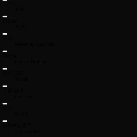
CVV2
9330
만료일
06/26
직업
Marketing Specialist
회사명
Pioneer Holdings
회사 규모
51-200
고용 상태
Freelance
월급
$4,600
사회보장번호
148-51-0390