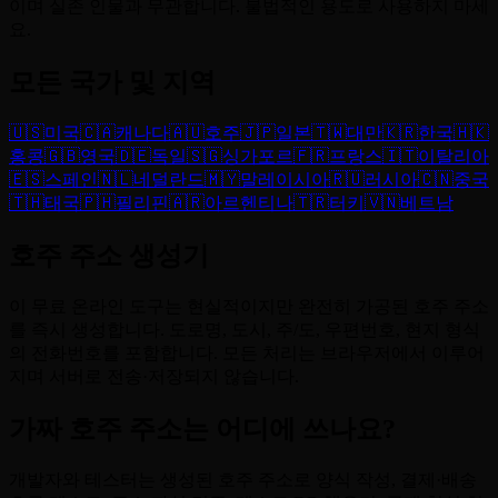
이며 실존 인물과 무관합니다. 불법적인 용도로 사용하지 마세
요.
모든 국가 및 지역
🇺🇸
미국
🇨🇦
캐나다
🇦🇺
호주
🇯🇵
일본
🇹🇼
대만
🇰🇷
한국
🇭🇰
홍콩
🇬🇧
영국
🇩🇪
독일
🇸🇬
싱가포르
🇫🇷
프랑스
🇮🇹
이탈리아
🇪🇸
스페인
🇳🇱
네덜란드
🇲🇾
말레이시아
🇷🇺
러시아
🇨🇳
중국
🇹🇭
태국
🇵🇭
필리핀
🇦🇷
아르헨티나
🇹🇷
터키
🇻🇳
베트남
호주 주소 생성기
이 무료 온라인 도구는 현실적이지만 완전히 가공된 호주 주소
를 즉시 생성합니다. 도로명, 도시, 주/도, 우편번호, 현지 형식
의 전화번호를 포함합니다. 모든 처리는 브라우저에서 이루어
지며 서버로 전송·저장되지 않습니다.
가짜 호주 주소는 어디에 쓰나요?
개발자와 테스터는 생성된 호주 주소로 양식 작성, 결제·배송