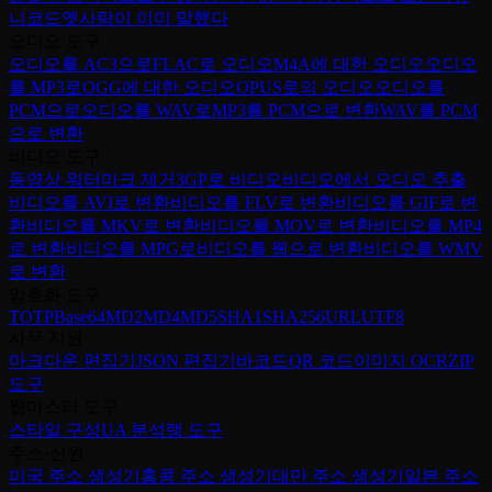
니코드
옛사람이 이미 말했다
오디오 도구
오디오를 AC3으로
FLAC로 오디오
M4A에 대한 오디오
오디오
를 MP3로
OGG에 대한 오디오
OPUS로의 오디오
오디오를
PCM으로
오디오를 WAV로
MP3를 PCM으로 변환
WAV를 PCM
으로 변환
비디오 도구
동영상 워터마크 제거
3GP로 비디오
비디오에서 오디오 추출
비디오를 AVI로 변환
비디오를 FLV로 변환
비디오를 GIF로 변
환
비디오를 MKV로 변환
비디오를 MOV로 변환
비디오를 MP4
로 변환
비디오를 MPG로
비디오를 웹으로 변환
비디오를 WMV
로 변환
암호화 도구
TOTP
Base64
MD2
MD4
MD5
SHA1
SHA256
URL
UTF8
사무 지원
마크다운 편집기
JSON 편집기
바코드
QR 코드
이미지 OCR
ZIP
도구
웹마스터 도구
스타일 구성
UA 분석
랭 도구
주소·신원
미국 주소 생성기
홍콩 주소 생성기
대만 주소 생성기
일본 주소