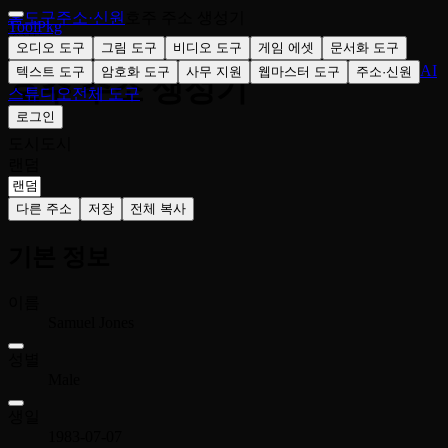
홈
도구
주소·신원
호주 주소 생성기
ToolPkg
🇦🇺
오디오 도구
그림 도구
비디오 도구
게임 에셋
문서화 도구
AI
텍스트 도구
암호화 도구
사무 지원
웹마스터 도구
주소·신원
호주 주소 생성기
스튜디오
전체 도구
로그인
도시
도시
랜덤
다른 주소
저장
전체 복사
기본 정보
이름
Samuel Jones
성별
Male
생일
1983-07-07