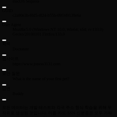
macOS Sequoia
GUID
c2a80e3b-8fd5-4f24-b55b-09f349139e6a
User Agent
Mozilla/5.0 (Windows NT 10.0; Win64; x64; rv:133.0)
Gecko/20100101 Firefox/133.0
학력
Doctorate
웹사이트
https://www.joness3131.com
보안 질문
What is the name of your first pet?
답변
Buddy
모든 데이터는 개발 테스트와 각국 주소 형식 학습을 위해 무
작위로 생성된 것입니다. 이름·카드·SSN·신분증은 모두 가짜