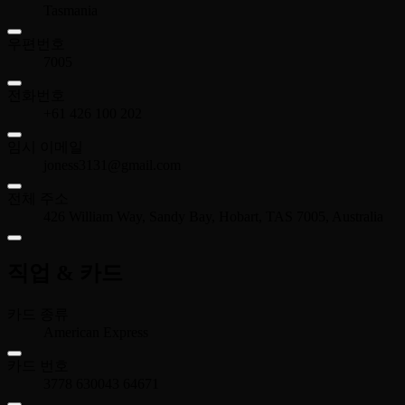
Tasmania
우편번호
7005
전화번호
+61 426 100 202
임시 이메일
joness3131@gmail.com
전체 주소
426 William Way, Sandy Bay, Hobart, TAS 7005, Australia
직업 & 카드
카드 종류
American Express
카드 번호
3778 630043 64671