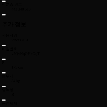
신분증 번호
443 348 510
추가 정보
사용자명
joness3131
비밀번호
v5QvNqQHxGqT
키
175 cm
몸무게
84 kg
혈액형
B-
운영체제