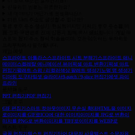
이 호주 주소는 실제인가요?
신용카드 번호는 유효한가요?
내 데이터가 어딘가로 전송되나요?
다른 나라 주소도 생성할 수 있나요?
무료 호주 주소 생성기. 현실적이지만 가짜인 호주 주소를 이
름·전화·우편번호·전체 신원과 함께 즉시 생성합니다. 개발 테
스트와 현지 주소 형식 학습용이며, 모든 데이터는 무작위로
브라우저에서 동작합니다.
게임 에셋
스프라이트 아틀라스
스프라이트 시트 분해기
스프라이트 애니
메이터
스켈레탈 애니메이션 뷰어
픽셀 아트 변환기
픽셀 아트
편집기
팔레트 스왑 / 리컬러
색상 팔레트 생성기
노멀 맵 생성기
디더링 도구
타일셋 슬라이서
9-patch / 9-slice 편집기
에셋 파이
프라인
문서화 도구
PPT 편집기
PDF 편집기
그림 도구
GIF 편집기
스마트 컷아웃
이미지 무손실 확대
HTML을 이미지
로
이미지를 GIF로
ICO에 대한 이미지
이미지를 JPG로 변환
이
미지를 PNG로 변환
이미지를 TIFF로
이미지를 WEBP로
텍스트 도구
글꼴 편집기
텍스트 편집기
단어 대문자 사용
텍스트 소문자
유