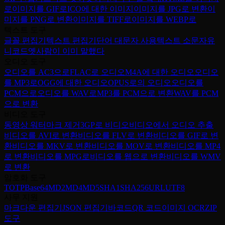
로
이미지를 GIF로
ICO에 대한 이미지
이미지를 JPG로 변환
이
미지를 PNG로 변환
이미지를 TIFF로
이미지를 WEBP로
텍스트 도구
글꼴 편집기
텍스트 편집기
단어 대문자 사용
텍스트 소문자
유
니코드
옛사람이 이미 말했다
오디오 도구
오디오를 AC3으로
FLAC로 오디오
M4A에 대한 오디오
오디오
를 MP3로
OGG에 대한 오디오
OPUS로의 오디오
오디오를
PCM으로
오디오를 WAV로
MP3를 PCM으로 변환
WAV를 PCM
으로 변환
비디오 도구
동영상 워터마크 제거
3GP로 비디오
비디오에서 오디오 추출
비디오를 AVI로 변환
비디오를 FLV로 변환
비디오를 GIF로 변
환
비디오를 MKV로 변환
비디오를 MOV로 변환
비디오를 MP4
로 변환
비디오를 MPG로
비디오를 웹으로 변환
비디오를 WMV
로 변환
암호화 도구
TOTP
Base64
MD2
MD4
MD5
SHA1
SHA256
URL
UTF8
사무 지원
마크다운 편집기
JSON 편집기
바코드
QR 코드
이미지 OCR
ZIP
도구