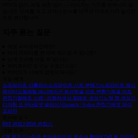
터마크 없이, 파일 제한 없이 — 이미지는 기기를 벗어나지 않
습니다. 단계를 켜고 끄거나 순서를 바꾸면 미리보기가 실시간
으로 갱신됩니다.
자주 묻는 질문
에셋 파이프라인이란?
여러 이미지를 한 번에 처리할 수 있나요?
단계 순서를 바꿀 수 있나요?
파이프라인 도구는 무료인가요?
이미지가 서버에 업로드되나요?
게임 에셋
스프라이트 아틀라스
스프라이트 시트 분해기
스프라이트 애니
메이터
스켈레탈 애니메이션 뷰어
픽셀 아트 변환기
픽셀 아트
편집기
팔레트 스왑 / 리컬러
색상 팔레트 생성기
노멀 맵 생성기
디더링 도구
타일셋 슬라이서
9-patch / 9-slice 편집기
에셋 파이
프라인
문서화 도구
PPT 편집기
PDF 편집기
그림 도구
GIF 편집기
스마트 컷아웃
이미지 무손실 확대
HTML을 이미지