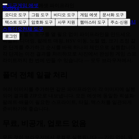
홈
도구
게임 에셋
에셋 파이프라인
ToolPkg
오디오 도구
그림 도구
비디오 도구
게임 에셋
문서화 도구
여러 이미지 단계를 하나의 워크플로로
AI
텍스트 도구
암호화 도구
사무 지원
웹마스터 도구
주소·신원
스튜디오
전체 도구
효과마다 별도 도구를 열 필요 없이 파이프라인을 만드세요.
로그인
픽셀화, 디더링, 팔레트 매핑, HSV 이동, 노멀 맵, 크기 조정 같
은 단계를 추가하고 순서를 바꿔 하나의 체인으로 실행합니다.
각 단계는 이전 결과를 처리하므로 사진에서 완성된 게임 스프
라이트까지 한 번에 만들 수 있습니다 — 모두 브라우저에서.
폴더 전체 일괄 처리
여러 이미지를 추가하면 같은 파이프라인이 각 이미지에 실행
되어 결과를 ZIP으로 내보냅니다. 모든 에셋에 동일한 픽셀화·
팔레트·배율이 필요한 스프라이트, 타일, 텍스처를 일관되게
준비하기에 좋습니다.
무료, 비공개, 업로드 없음
모든 것이 브라우저에서 로컬로 실행됩니다 — 가입 없이, 워