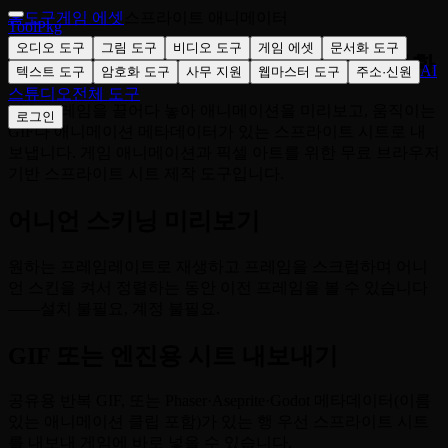
홈
도구
게임 에셋
스프라이트 애니메이터
ToolPkg
오디오 도구
그림 도구
비디오 도구
게임 에셋
문서화 도구
프레임을 스프라이트 시트나 GIF로 변환
AI
텍스트 도구
암호화 도구
사무 지원
웹마스터 도구
주소·신원
스튜디오
전체 도구
연속 프레임을 끌어다 놓아 애니메이션을 미리보고, 움직이는
로그인
GIF나 애니메이션 메타데이터가 있는 스프라이트 시트로 내
보냅니다. 게임 애니메이션과 픽셀 아트를 위한 무료 브라우저
기반 스프라이트 시트 제작 도구입니다.
어니언 스키닝 미리보기
원하는 프레임레이트로 재생하고 프레임을 스크럽하며 어니
언 스킨을 켜서 정렬하는 동안 이전 프레임을 볼 수 있습니다
——설치 불필요, 계정 불필요.
GIF 또는 엔진용 시트 내보내기
공유용 반복 GIF, 또는 Phaser·Aseprite·Godot 메타데이터(이름
있는 애니메이션 클립 포함)가 있는 행 우선 스프라이트 시트
를 내보내 게임에 바로 넣을 수 있습니다.