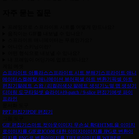
자주 묻는 질문
프레임으로 스프라이트 시트를 어떻게 만드나요?
움직이는 GIF를 내보낼 수 있나요?
스프라이트 애니메이터는 무료인가요?
어니언 스키닝이란?
어떤 형식으로 내보낼 수 있나요?
내 프레임이 어딘가에 업로드되나요?
게임 에셋
스프라이트 아틀라스
스프라이트 시트 분해기
스프라이트 애니
메이터
스켈레탈 애니메이션 뷰어
픽셀 아트 변환기
픽셀 아트
편집기
팔레트 스왑 / 리컬러
색상 팔레트 생성기
노멀 맵 생성기
디더링 도구
타일셋 슬라이서
9-patch / 9-slice 편집기
에셋 파이
프라인
문서화 도구
PPT 편집기
PDF 편집기
그림 도구
GIF 편집기
스마트 컷아웃
이미지 무손실 확대
HTML을 이미지
로
이미지를 GIF로
ICO에 대한 이미지
이미지를 JPG로 변환
이
미지를 PNG로 변환
이미지를 TIFF로
이미지를 WEBP로