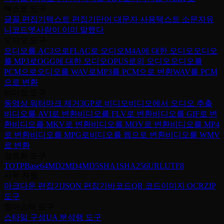
텍스트 도구
글꼴 편집기
텍스트 편집기
단어 대문자 사용
텍스트 소문자
유
니코드
옛사람이 이미 말했다
오디오 도구
오디오를 AC3으로
FLAC로 오디오
M4A에 대한 오디오
오디오
를 MP3로
OGG에 대한 오디오
OPUS로의 오디오
오디오를
PCM으로
오디오를 WAV로
MP3를 PCM으로 변환
WAV를 PCM
으로 변환
비디오 도구
동영상 워터마크 제거
3GP로 비디오
비디오에서 오디오 추출
비디오를 AVI로 변환
비디오를 FLV로 변환
비디오를 GIF로 변
환
비디오를 MKV로 변환
비디오를 MOV로 변환
비디오를 MP4
로 변환
비디오를 MPG로
비디오를 웹으로 변환
비디오를 WMV
로 변환
암호화 도구
TOTP
Base64
MD2
MD4
MD5
SHA1
SHA256
URL
UTF8
사무 지원
마크다운 편집기
JSON 편집기
바코드
QR 코드
이미지 OCR
ZIP
도구
웹마스터 도구
스타일 구성
UA 분석
랭 도구