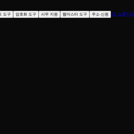
AI 스튜디
트 도구
암호화 도구
사무 지원
웹마스터 도구
주소·신원