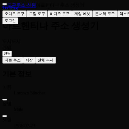
홈
도구
주소·신원
아르헨티나 주소 생성기
ToolPkg
🇦🇷
오디오 도구
그림 도구
비디오 도구
게임 에셋
문서화 도구
텍스
로그인
아르헨티나 주소 생성기
도시
도시
랜덤
다른 주소
저장
전체 복사
기본 정보
이름
Lorenzo Sánchez
성별
Male
생일
1986-02-23