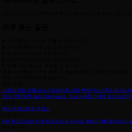
이 데이터는 실제인가요?
아닙니다. 모든 아르헨티나 주소·이름·카드 번호·SSN·신분증
자주 묻는 질문
아르헨티나 주소는 어떻게 생성하나요?
이 아르헨티나 주소는 실제인가요?
신용카드 번호는 유효한가요?
내 데이터가 어딘가로 전송되나요?
다른 나라 주소도 생성할 수 있나요?
무료 아르헨티나 주소 생성기. 현실적이지만 가짜인 아르헨티나 
위로 브라우저에서 동작합니다.
게임 에셋
스프라이트 아틀라스
스프라이트 시트 분해기
스프라이트 애니
링 도구
타일셋 슬라이서
9-patch / 9-slice 편집기
에셋 파이프라인
문서화 도구
PPT 편집기
PDF 편집기
그림 도구
GIF 편집기
스마트 컷아웃
이미지 무손실 확대
HTML을 이미지
텍스트 도구