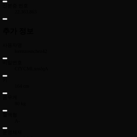
신분증 번호
22.363.863
추가 정보
사용자명
lorenzosnchez42
비밀번호
CfYCMLxns!qA
키
164 cm
몸무게
80 kg
혈액형
A-
운영체제