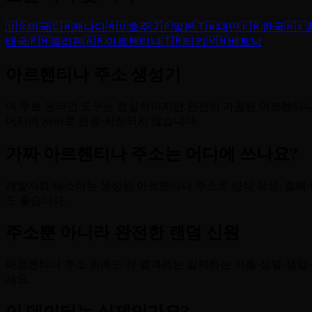
🇺🇸
미국
🇨🇦
캐나다
🇦🇺
호주
🇯🇵
일본
🇹🇼
대만
🇰🇷
한국
🇭🇰
태국
🇵🇭
필리핀
🇦🇷
아르헨티나
🇹🇷
터키
🇻🇳
베트남
아르헨티나 주소 생성기
이 무료 온라인 도구는 현실적이지만 완전히 가공된 아르헨티나 
어지며 서버로 전송·저장되지 않습니다.
가짜 아르헨티나 주소는 어디에 쓰나요?
개발자와 테스터는 생성된 아르헨티나 주소로 양식 작성, 결제·배
도 좋습니다.
주소뿐 아니라 완전한 랜덤 신원
아르헨티나 주소 외에도 각 결과에는 일치하는 이름·성별·생일·
세요.