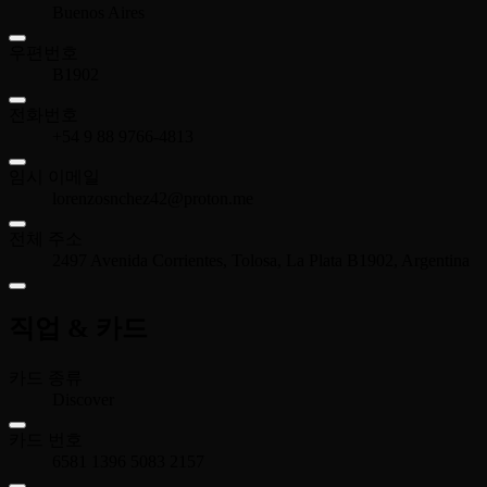
Buenos Aires
우편번호
B1902
전화번호
+54 9 88 9766-4813
임시 이메일
lorenzosnchez42@proton.me
전체 주소
2497 Avenida Corrientes, Tolosa, La Plata B1902, Argentina
직업 & 카드
카드 종류
Discover
카드 번호
6581 1396 5083 2157