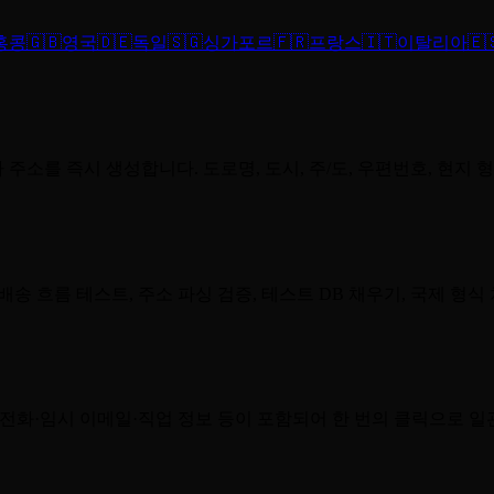
홍콩
🇬🇧
영국
🇩🇪
독일
🇸🇬
싱가포르
🇫🇷
프랑스
🇮🇹
이탈리아
🇪
주소를 즉시 생성합니다. 도로명, 도시, 주/도, 우편번호, 현지
송 흐름 테스트, 주소 파싱 검증, 테스트 DB 채우기, 국제 형
전화·임시 이메일·직업 정보 등이 포함되어 한 번의 클릭으로 일관