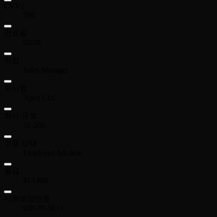
CVV2
598
만료일
02/28
직업
Sales Manager
회사명
Apex LLC
회사 규모
51-200
고용 상태
Employed full-time
월급
$13,800
사회보장번호
038-39-5833