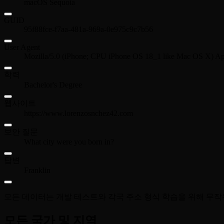
macOS Sequoia
GUID
95f88fce-f7aa-481a-969a-0e975c9c7b56
User Agent
Mozilla/5.0 (iPhone; CPU iPhone OS 18_1 like Mac OS X) Ap
학력
Bachelor's Degree
웹사이트
https://www.lorenzosnchez42.com
보안 질문
What city were you born in?
답변
Franklin
모든 데이터는 개발 테스트와 각국 주소 형식 학습을 위해 무작
모든 국가 및 지역