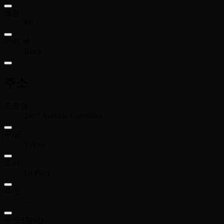
호칭
Mr.
머리 색
Black
주소
도로명
2497 Avenida Corrientes
구/군
Tolosa
도시
La Plata
주/도
—
주/도(정식)