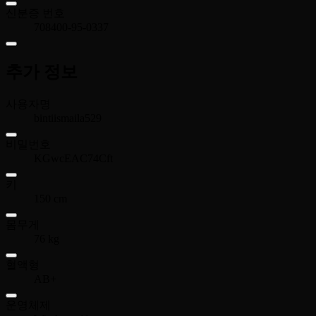
신분증 번호
708400-95-0337
추가 정보
사용자명
bintiismaila529
비밀번호
KGwcEAC74Cft
키
150 cm
몸무게
76 kg
혈액형
AB+
운영체제