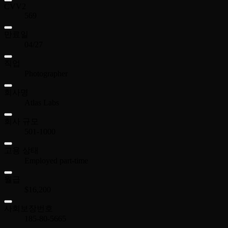
CVV2
569
만료일
04/27
직업
Photographer
회사명
Atlas Labs
회사 규모
501-1000
고용 상태
Employed part-time
월급
$16,200
사회보장번호
185-80-5665