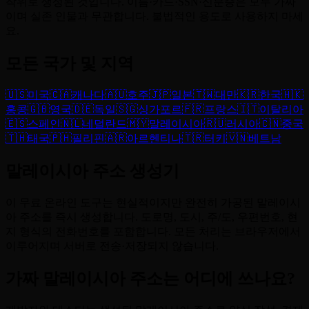
작위로 생성된 것입니다. 이름·카드·SSN·신분증은 모두 가짜
이며 실존 인물과 무관합니다. 불법적인 용도로 사용하지 마세
요.
모든 국가 및 지역
🇺🇸
미국
🇨🇦
캐나다
🇦🇺
호주
🇯🇵
일본
🇹🇼
대만
🇰🇷
한국
🇭🇰
홍콩
🇬🇧
영국
🇩🇪
독일
🇸🇬
싱가포르
🇫🇷
프랑스
🇮🇹
이탈리아
🇪🇸
스페인
🇳🇱
네덜란드
🇲🇾
말레이시아
🇷🇺
러시아
🇨🇳
중국
🇹🇭
태국
🇵🇭
필리핀
🇦🇷
아르헨티나
🇹🇷
터키
🇻🇳
베트남
말레이시아 주소 생성기
이 무료 온라인 도구는 현실적이지만 완전히 가공된 말레이시
아 주소를 즉시 생성합니다. 도로명, 도시, 주/도, 우편번호, 현
지 형식의 전화번호를 포함합니다. 모든 처리는 브라우저에서
이루어지며 서버로 전송·저장되지 않습니다.
가짜 말레이시아 주소는 어디에 쓰나요?