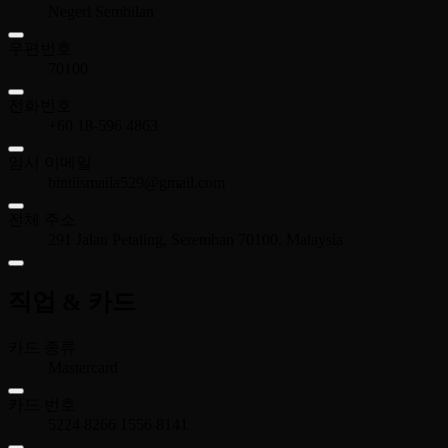
Negeri Sembilan
우편번호
70100
전화번호
+60 18-596 4863
임시 이메일
bintiismaila529@gmail.com
전체 주소
291 Jalan Petaling, Seremban 70100, Malaysia
직업 & 카드
카드 종류
Mastercard
카드 번호
5224 8266 1556 8141