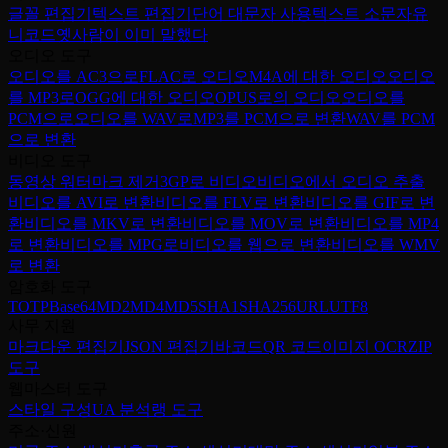
글꼴 편집기
텍스트 편집기
단어 대문자 사용
텍스트 소문자
유
니코드
옛사람이 이미 말했다
오디오 도구
오디오를 AC3으로
FLAC로 오디오
M4A에 대한 오디오
오디오
를 MP3로
OGG에 대한 오디오
OPUS로의 오디오
오디오를
PCM으로
오디오를 WAV로
MP3를 PCM으로 변환
WAV를 PCM
으로 변환
비디오 도구
동영상 워터마크 제거
3GP로 비디오
비디오에서 오디오 추출
비디오를 AVI로 변환
비디오를 FLV로 변환
비디오를 GIF로 변
환
비디오를 MKV로 변환
비디오를 MOV로 변환
비디오를 MP4
로 변환
비디오를 MPG로
비디오를 웹으로 변환
비디오를 WMV
로 변환
암호화 도구
TOTP
Base64
MD2
MD4
MD5
SHA1
SHA256
URL
UTF8
사무 지원
마크다운 편집기
JSON 편집기
바코드
QR 코드
이미지 OCR
ZIP
도구
웹마스터 도구
스타일 구성
UA 분석
랭 도구
주소·신원