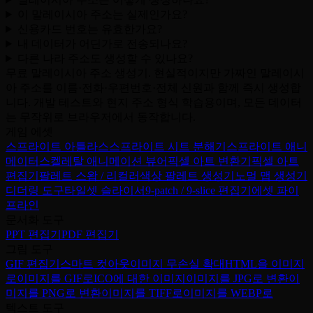
이 말레이시아 주소는 실제인가요?
신용카드 번호는 유효한가요?
내 데이터가 어딘가로 전송되나요?
다른 나라 주소도 생성할 수 있나요?
무료 말레이시아 주소 생성기. 현실적이지만 가짜인 말레이시
아 주소를 이름·전화·우편번호·전체 신원과 함께 즉시 생성합
니다. 개발 테스트와 현지 주소 형식 학습용이며, 모든 데이터
는 무작위로 브라우저에서 동작합니다.
게임 에셋
스프라이트 아틀라스
스프라이트 시트 분해기
스프라이트 애니
메이터
스켈레탈 애니메이션 뷰어
픽셀 아트 변환기
픽셀 아트
편집기
팔레트 스왑 / 리컬러
색상 팔레트 생성기
노멀 맵 생성기
디더링 도구
타일셋 슬라이서
9-patch / 9-slice 편집기
에셋 파이
프라인
문서화 도구
PPT 편집기
PDF 편집기
그림 도구
GIF 편집기
스마트 컷아웃
이미지 무손실 확대
HTML을 이미지
로
이미지를 GIF로
ICO에 대한 이미지
이미지를 JPG로 변환
이
미지를 PNG로 변환
이미지를 TIFF로
이미지를 WEBP로
텍스트 도구