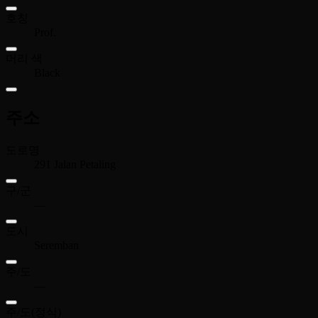
호칭
Prof.
머리 색
Black
주소
도로명
291 Jalan Petaling
구/군
—
도시
Seremban
주/도
—
주/도(정식)