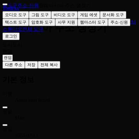
홈
도구
주소·신원
말레이시아 주소 생성기
ToolPkg
🇲🇾
오디오 도구
그림 도구
비디오 도구
게임 에셋
문서화 도구
AI
텍스트 도구
암호화 도구
사무 지원
웹마스터 도구
주소·신원
말레이시아 주소 생성기
스튜디오
전체 도구
로그인
도시
도시
랜덤
다른 주소
저장
전체 복사
기본 정보
이름
Adam binti Ismail
성별
Male
생일
1963-07-13