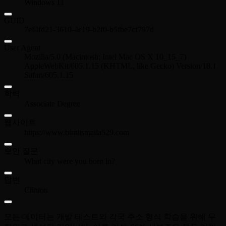
Windows 11
GUID
7ef4fd21-3610-4e19-b2f0-b5fbe7cf797d
User Agent
Mozilla/5.0 (Macintosh; Intel Mac OS X 10_15_7)
AppleWebKit/605.1.15 (KHTML, like Gecko) Version/18.1
Safari/605.1.15
학력
Associate Degree
웹사이트
https://www.bintiismaila529.com
보안 질문
What city were you born in?
답변
Clinton
모든 데이터는 개발 테스트와 각국 주소 형식 학습을 위해 무