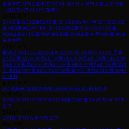
글꼴 편집기
텍스트 편집기
단어 대문자 사용
텍스트 소문자
유
니코드
옛사람이 이미 말했다
오디오 도구
오디오를 AC3으로
FLAC로 오디오
M4A에 대한 오디오
오디오
를 MP3로
OGG에 대한 오디오
OPUS로의 오디오
오디오를
PCM으로
오디오를 WAV로
MP3를 PCM으로 변환
WAV를 PCM
으로 변환
비디오 도구
동영상 워터마크 제거
3GP로 비디오
비디오에서 오디오 추출
비디오를 AVI로 변환
비디오를 FLV로 변환
비디오를 GIF로 변
환
비디오를 MKV로 변환
비디오를 MOV로 변환
비디오를 MP4
로 변환
비디오를 MPG로
비디오를 웹으로 변환
비디오를 WMV
로 변환
암호화 도구
TOTP
Base64
MD2
MD4
MD5
SHA1
SHA256
URL
UTF8
사무 지원
마크다운 편집기
JSON 편집기
바코드
QR 코드
이미지 OCR
ZIP
도구
웹마스터 도구
스타일 구성
UA 분석
랭 도구
주소·신원