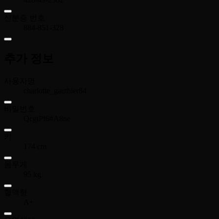
신분증 번호
884-851-328
추가 정보
사용자명
charlotte_gauthier84
비밀번호
QcgtPf6#A8ne
키
174 cm
몸무게
95 kg
혈액형
A+