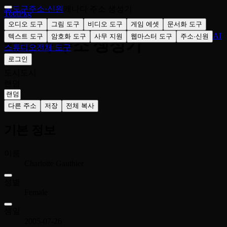
홈
도구
주소·신원
캐나다 주소 생성기
ToolPkg
🇨🇦
오디오 도구
그림 도구
비디오 도구
게임 에셋
문서화 도구
AI
텍스트 도구
암호화 도구
사무 지원
웹마스터 도구
주소·신원
캐나다 주소 생성기
스튜디오
전체 도구
로그인
도시
도시
랜덤
다른 주소
저장
전체 복사
기본 정보
이름
Charlotte Gauthier
성별
Female
생일
2005-07-26