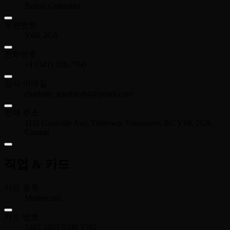
British Columbia
우편번호
V6K 2G8
전화번호
+1 (341) 338-7760
임시 이메일
charlotte_gauthier84@gmail.com
전체 주소
1111 Granville Ave, Yaletown, Vancouver, BC V6K 2G8,
Canada
직업 & 카드
카드 종류
Mastercard
카드 번호
5487 2803 0348 5592