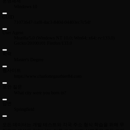
운영체제
Windows 10
GUID
71073647-1af8-4ac3-8404-04403ec7c54f
User Agent
Mozilla/5.0 (Windows NT 10.0; Win64; x64; rv:133.0)
Gecko/20100101 Firefox/133.0
학력
Master's Degree
웹사이트
https://www.charlottegauthier84.com
보안 질문
What city were you born in?
답변
Springfield
모든 데이터는 개발 테스트와 각국 주소 형식 학습을 위해 무