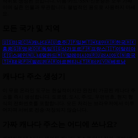
작위로 생성된 것입니다. 이름·카드·SSN·신분증은 모두 가짜
이며 실존 인물과 무관합니다. 불법적인 용도로 사용하지 마세
요.
모든 국가 및 지역
🇺🇸
미국
🇨🇦
캐나다
🇦🇺
호주
🇯🇵
일본
🇹🇼
대만
🇰🇷
한국
🇭🇰
홍콩
🇬🇧
영국
🇩🇪
독일
🇸🇬
싱가포르
🇫🇷
프랑스
🇮🇹
이탈리아
🇪🇸
스페인
🇳🇱
네덜란드
🇲🇾
말레이시아
🇷🇺
러시아
🇨🇳
중국
🇹🇭
태국
🇵🇭
필리핀
🇦🇷
아르헨티나
🇹🇷
터키
🇻🇳
베트남
캐나다 주소 생성기
이 무료 온라인 도구는 현실적이지만 완전히 가공된 캐나다 주
소를 즉시 생성합니다. 도로명, 도시, 주/도, 우편번호, 현지 형
식의 전화번호를 포함합니다. 모든 처리는 브라우저에서 이루
어지며 서버로 전송·저장되지 않습니다.
가짜 캐나다 주소는 어디에 쓰나요?