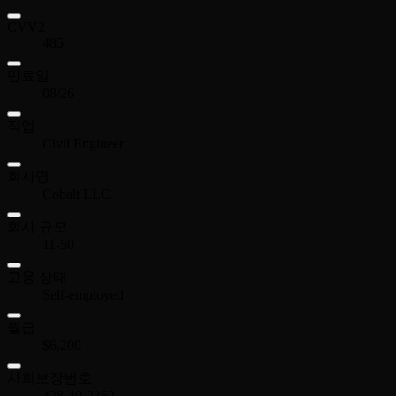
CVV2
485
만료일
08/26
직업
Civil Engineer
회사명
Cobalt LLC
회사 규모
11-50
고용 상태
Self-employed
월급
$6,200
사회보장번호
428-49-2362