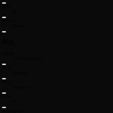
호칭
Dr.
머리 색
Brown
주소
도로명
1111 Granville Ave
구/군
Yaletown
도시
Vancouver
주/도
BC
주/도(정식)