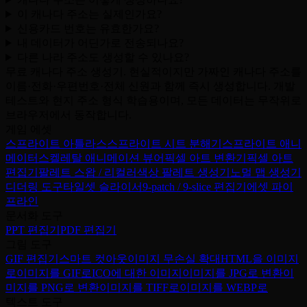
이 캐나다 주소는 실제인가요?
신용카드 번호는 유효한가요?
내 데이터가 어딘가로 전송되나요?
다른 나라 주소도 생성할 수 있나요?
무료 캐나다 주소 생성기. 현실적이지만 가짜인 캐나다 주소를
이름·전화·우편번호·전체 신원과 함께 즉시 생성합니다. 개발
테스트와 현지 주소 형식 학습용이며, 모든 데이터는 무작위로
브라우저에서 동작합니다.
게임 에셋
스프라이트 아틀라스
스프라이트 시트 분해기
스프라이트 애니
메이터
스켈레탈 애니메이션 뷰어
픽셀 아트 변환기
픽셀 아트
편집기
팔레트 스왑 / 리컬러
색상 팔레트 생성기
노멀 맵 생성기
디더링 도구
타일셋 슬라이서
9-patch / 9-slice 편집기
에셋 파이
프라인
문서화 도구
PPT 편집기
PDF 편집기
그림 도구
GIF 편집기
스마트 컷아웃
이미지 무손실 확대
HTML을 이미지
로
이미지를 GIF로
ICO에 대한 이미지
이미지를 JPG로 변환
이
미지를 PNG로 변환
이미지를 TIFF로
이미지를 WEBP로
텍스트 도구