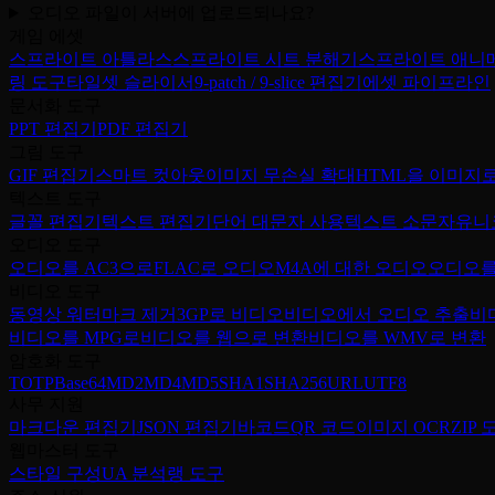
오디오 파일이 서버에 업로드되나요?
게임 에셋
스프라이트 아틀라스
스프라이트 시트 분해기
스프라이트 애니
링 도구
타일셋 슬라이서
9-patch / 9-slice 편집기
에셋 파이프라인
문서화 도구
PPT 편집기
PDF 편집기
그림 도구
GIF 편집기
스마트 컷아웃
이미지 무손실 확대
HTML을 이미지
텍스트 도구
글꼴 편집기
텍스트 편집기
단어 대문자 사용
텍스트 소문자
유니
오디오 도구
오디오를 AC3으로
FLAC로 오디오
M4A에 대한 오디오
오디오를
비디오 도구
동영상 워터마크 제거
3GP로 비디오
비디오에서 오디오 추출
비
비디오를 MPG로
비디오를 웹으로 변환
비디오를 WMV로 변환
암호화 도구
TOTP
Base64
MD2
MD4
MD5
SHA1
SHA256
URL
UTF8
사무 지원
마크다운 편집기
JSON 편집기
바코드
QR 코드
이미지 OCR
ZIP 
웹마스터 도구
스타일 구성
UA 분석
랭 도구