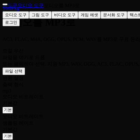
홈
도구
오디오 도구
오디오를 MP3로
ToolPkg
오디오 도구
그림 도구
비디오 도구
게임 에셋
문서화 도구
텍스
오디오를 MP3로
로그인
AC3, FLAC, M4A, OGG, OPUS, PCM, WAV를 MP3로 무료 
로컬 우선
파일을 여기로 드롭
또는 클릭하여 선택. 지원 MP3, WAV, OGG, AC3, FLAC, OPUS, 
파일 선택
변환 설정
출력 형식
mp3
오디오 비트레이트
기본값
오디오 비트레이트
샘플링 레이트
기본값