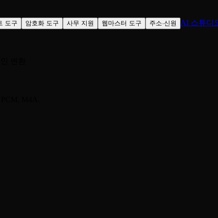
AI 스튜디
트 도구
암호화 도구
사무 지원
웹마스터 도구
주소·신원
온라인 변환
PCM, M4A.