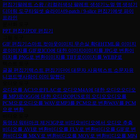
편집기
팔레트 스왑 / 리컬러
색상 팔레트 생성기
노멀 맵 생성기
디더링 도구
타일셋 슬라이서
9-patch / 9-slice 편집기
에셋 파이
프라인
문서화 도구
PPT 편집기
PDF 편집기
그림 도구
GIF 편집기
스마트 컷아웃
이미지 무손실 확대
HTML을 이미지
로
이미지를 GIF로
ICO에 대한 이미지
이미지를 JPG로 변환
이
미지를 PNG로 변환
이미지를 TIFF로
이미지를 WEBP로
텍스트 도구
글꼴 편집기
텍스트 편집기
단어 대문자 사용
텍스트 소문자
유
니코드
옛사람이 이미 말했다
오디오 도구
오디오를 AC3으로
FLAC로 오디오
M4A에 대한 오디오
오디오
를 MP3로
OGG에 대한 오디오
OPUS로의 오디오
오디오를
PCM으로
오디오를 WAV로
MP3를 PCM으로 변환
WAV를 PCM
으로 변환
비디오 도구
동영상 워터마크 제거
3GP로 비디오
비디오에서 오디오 추출
비디오를 AVI로 변환
비디오를 FLV로 변환
비디오를 GIF로 변
환
비디오를 MKV로 변환
비디오를 MOV로 변환
비디오를 MP4