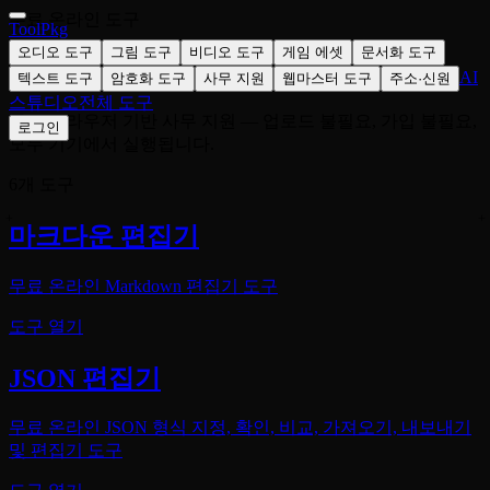
무료 온라인 도구
ToolPkg
오디오 도구
그림 도구
비디오 도구
게임 에셋
문서화 도구
사무 지원
AI
텍스트 도구
암호화 도구
사무 지원
웹마스터 도구
주소·신원
스튜디오
전체 도구
무료 브라우저 기반 사무 지원 — 업로드 불필요, 가입 불필요,
로그인
모두 기기에서 실행됩니다.
6개 도구
마크다운 편집기
무료 온라인 Markdown 편집기 도구
도구 열기
JSON 편집기
무료 온라인 JSON 형식 지정, 확인, 비교, 가져오기, 내보내기
및 편집기 도구