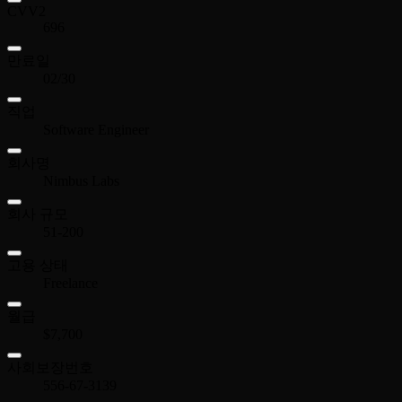
CVV2
696
만료일
02/30
직업
Software Engineer
회사명
Nimbus Labs
회사 규모
51-200
고용 상태
Freelance
월급
$7,700
사회보장번호
556-67-3139