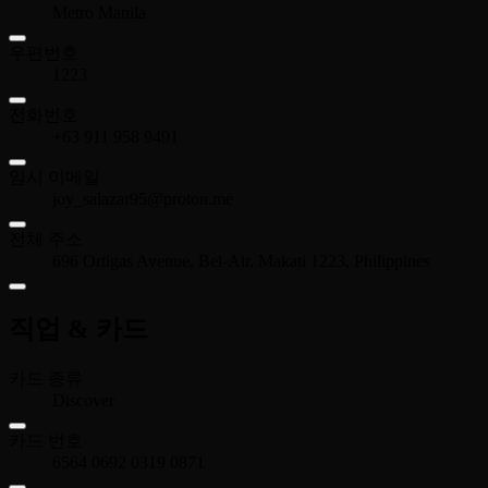
Metro Manila
우편번호
1223
전화번호
+63 911 958 9491
임시 이메일
joy_salazar95@proton.me
전체 주소
696 Ortigas Avenue, Bel-Air, Makati 1223, Philippines
직업 & 카드
카드 종류
Discover
카드 번호
6564 0692 0319 0871