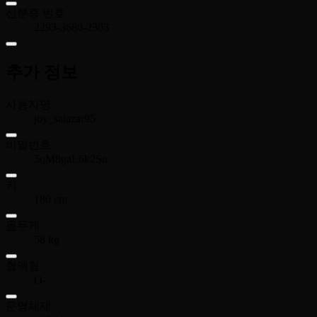
신분증 번호
2293-3680-2303
추가 정보
사용자명
joy_salazar95
비밀번호
5qM8gaL6k2Sn
키
180 cm
몸무게
58 kg
혈액형
O-
운영체제