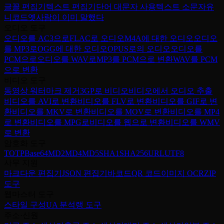
글꼴 편집기
텍스트 편집기
단어 대문자 사용
텍스트 소문자
유
니코드
옛사람이 이미 말했다
오디오 도구
오디오를 AC3으로
FLAC로 오디오
M4A에 대한 오디오
오디오
를 MP3로
OGG에 대한 오디오
OPUS로의 오디오
오디오를
PCM으로
오디오를 WAV로
MP3를 PCM으로 변환
WAV를 PCM
으로 변환
비디오 도구
동영상 워터마크 제거
3GP로 비디오
비디오에서 오디오 추출
비디오를 AVI로 변환
비디오를 FLV로 변환
비디오를 GIF로 변
환
비디오를 MKV로 변환
비디오를 MOV로 변환
비디오를 MP4
로 변환
비디오를 MPG로
비디오를 웹으로 변환
비디오를 WMV
로 변환
암호화 도구
TOTP
Base64
MD2
MD4
MD5
SHA1
SHA256
URL
UTF8
사무 지원
마크다운 편집기
JSON 편집기
바코드
QR 코드
이미지 OCR
ZIP
도구
웹마스터 도구
스타일 구성
UA 분석
랭 도구
주소·신원