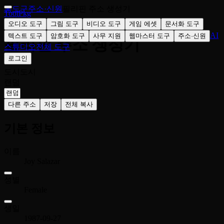
홈
도구
주소·신원
필리핀 주소 생성기
ToolPkg
🇵🇭
오디오 도구
그림 도구
비디오 도구
게임 에셋
문서화 도구
AI
텍스트 도구
암호화 도구
사무 지원
웹마스터 도구
주소·신원
필리핀 주소 생성기
스튜디오
전체 도구
로그인
도시
도시
랜덤
다른 주소
저장
전체 복사
기본 정보
이름
Joy Salazar
성별
Female
생일
1987-09-27