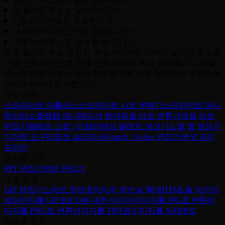
이 필리핀 주소는 실제인가요?
신용카드 번호는 유효한가요?
내 데이터가 어딘가로 전송되나요?
다른 나라 주소도 생성할 수 있나요?
무료 필리핀 주소 생성기. 현실적이지만 가짜인 필리핀 주소를
이름·전화·우편번호·전체 신원과 함께 즉시 생성합니다. 개발
테스트와 현지 주소 형식 학습용이며, 모든 데이터는 무작위로
브라우저에서 동작합니다.
게임 에셋
스프라이트 아틀라스
스프라이트 시트 분해기
스프라이트 애니
메이터
스켈레탈 애니메이션 뷰어
픽셀 아트 변환기
픽셀 아트
편집기
팔레트 스왑 / 리컬러
색상 팔레트 생성기
노멀 맵 생성기
디더링 도구
타일셋 슬라이서
9-patch / 9-slice 편집기
에셋 파이
프라인
문서화 도구
PPT 편집기
PDF 편집기
그림 도구
GIF 편집기
스마트 컷아웃
이미지 무손실 확대
HTML을 이미지
로
이미지를 GIF로
ICO에 대한 이미지
이미지를 JPG로 변환
이
미지를 PNG로 변환
이미지를 TIFF로
이미지를 WEBP로
텍스트 도구