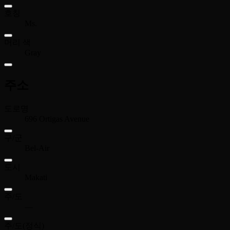
호칭
Ms.
머리 색
Gray
주소
도로명
696 Ortigas Avenue
구/군
Bel-Air
도시
Makati
주/도
—
주/도(정식)