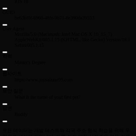
iOS 18
GUID
be63bf0f-6960-48fe-9b71-8e390da39553
User Agent
Mozilla/5.0 (Macintosh; Intel Mac OS X 10_15_7)
AppleWebKit/605.1.15 (KHTML, like Gecko) Version/18.1
Safari/605.1.15
학력
Master's Degree
웹사이트
https://www.joysalazar95.com
보안 질문
What is the name of your first pet?
답변
Buddy
모든 데이터는 개발 테스트와 각국 주소 형식 학습을 위해 무