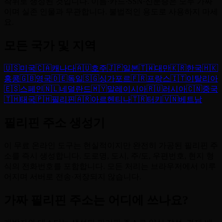
작위로 생성된 것입니다. 이름·카드·SSN·신분증은 모두 가짜
이며 실존 인물과 무관합니다. 불법적인 용도로 사용하지 마세
요.
모든 국가 및 지역
🇺🇸
미국
🇨🇦
캐나다
🇦🇺
호주
🇯🇵
일본
🇹🇼
대만
🇰🇷
한국
🇭🇰
홍콩
🇬🇧
영국
🇩🇪
독일
🇸🇬
싱가포르
🇫🇷
프랑스
🇮🇹
이탈리아
🇪🇸
스페인
🇳🇱
네덜란드
🇲🇾
말레이시아
🇷🇺
러시아
🇨🇳
중국
🇹🇭
태국
🇵🇭
필리핀
🇦🇷
아르헨티나
🇹🇷
터키
🇻🇳
베트남
필리핀 주소 생성기
이 무료 온라인 도구는 현실적이지만 완전히 가공된 필리핀 주
소를 즉시 생성합니다. 도로명, 도시, 주/도, 우편번호, 현지 형
식의 전화번호를 포함합니다. 모든 처리는 브라우저에서 이루
어지며 서버로 전송·저장되지 않습니다.
가짜 필리핀 주소는 어디에 쓰나요?