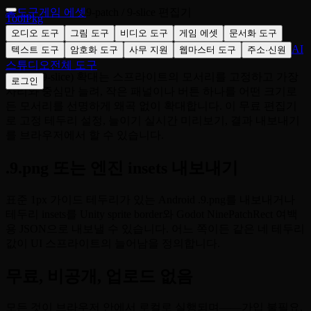
홈
도구
게임 에셋
9-patch / 9-slice 편집기
ToolPkg
오디오 도구
그림 도구
비디오 도구
게임 에셋
문서화 도구
UI 스프라이트를 왜곡 없이 확대
AI
텍스트 도구
암호화 도구
사무 지원
웹마스터 도구
주소·신원
스튜디오
전체 도구
9-patch(9-slice) 확대는 스프라이트의 모서리를 고정하고 가장
로그인
자리와 중심만 늘려, 작은 패널이나 버튼 하나를 어떤 크기로
든 모서리를 선명하게 왜곡 없이 확대합니다. 이 무료 편집기
로 고정 테두리 설정, 늘이기 실시간 미리보기, 결과 내보내기
를 브라우저에서 할 수 있습니다.
.9.png 또는 엔진 insets 내보내기
표준 1px 가이드 테두리가 있는 Android .9.png를 내보내거나
테두리 insets를 Unity sprite border와 Godot NinePatchRect 여백
용 JSON으로 내보낼 수 있습니다. 어느 쪽이든 같은 네 테두리
값이 UI 스프라이트의 늘어남을 정의합니다.
무료, 비공개, 업로드 없음
모든 것이 브라우저 안에서 로컬로 실행되며——가입 불필요,