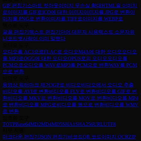
GIF 편집기
스마트 컷아웃
이미지 무손실 확대
HTML을 이미지
로
이미지를 GIF로
ICO에 대한 이미지
이미지를 JPG로 변환
이
미지를 PNG로 변환
이미지를 TIFF로
이미지를 WEBP로
텍스트 도구
글꼴 편집기
텍스트 편집기
단어 대문자 사용
텍스트 소문자
유
니코드
옛사람이 이미 말했다
오디오 도구
오디오를 AC3으로
FLAC로 오디오
M4A에 대한 오디오
오디오
를 MP3로
OGG에 대한 오디오
OPUS로의 오디오
오디오를
PCM으로
오디오를 WAV로
MP3를 PCM으로 변환
WAV를 PCM
으로 변환
비디오 도구
동영상 워터마크 제거
3GP로 비디오
비디오에서 오디오 추출
비디오를 AVI로 변환
비디오를 FLV로 변환
비디오를 GIF로 변
환
비디오를 MKV로 변환
비디오를 MOV로 변환
비디오를 MP4
로 변환
비디오를 MPG로
비디오를 웹으로 변환
비디오를 WMV
로 변환
암호화 도구
TOTP
Base64
MD2
MD4
MD5
SHA1
SHA256
URL
UTF8
사무 지원
마크다운 편집기
JSON 편집기
바코드
QR 코드
이미지 OCR
ZIP