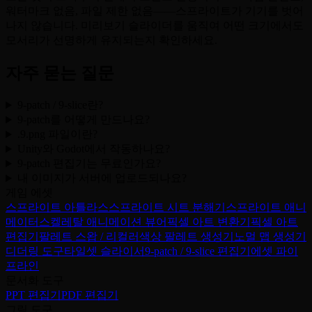
워터마크 없음, 파일 제한 없음——스프라이트가 기기를 벗어
나지 않습니다. 미리보기 슬라이더를 움직여 어떤 크기에서도
모서리가 선명하게 유지되는지 확인하세요.
자주 묻는 질문
9-patch / 9-slice란?
9-patch를 어떻게 만드나요?
.9.png 파일이란?
Unity와 Godot에서 작동하나요?
9-patch 편집기는 무료인가요?
내 이미지가 서버에 업로드되나요?
게임 에셋
스프라이트 아틀라스
스프라이트 시트 분해기
스프라이트 애니
메이터
스켈레탈 애니메이션 뷰어
픽셀 아트 변환기
픽셀 아트
편집기
팔레트 스왑 / 리컬러
색상 팔레트 생성기
노멀 맵 생성기
디더링 도구
타일셋 슬라이서
9-patch / 9-slice 편집기
에셋 파이
프라인
문서화 도구
PPT 편집기
PDF 편집기
그림 도구