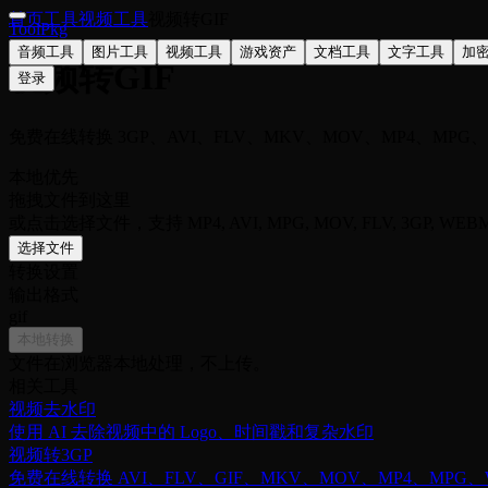
首页
工具
视频工具
视频转GIF
ToolPkg
音频工具
图片工具
视频工具
游戏资产
文档工具
文字工具
加
视频转GIF
登录
免费在线转换 3GP、AVI、FLV、MKV、MOV、MP4、MPG、W
本地优先
拖拽文件到这里
或点击选择文件，支持 MP4, AVI, MPG, MOV, FLV, 3GP, WEBM
选择文件
转换设置
输出格式
gif
本地转换
文件在浏览器本地处理，不上传。
相关工具
视频去水印
使用 AI 去除视频中的 Logo、时间戳和复杂水印
视频转3GP
免费在线转换 AVI、FLV、GIF、MKV、MOV、MP4、MPG、W