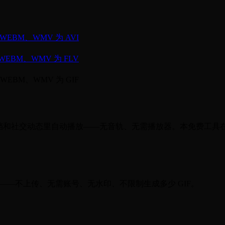
EBM、WMV 为 AVI
EBM、WMV 为 FLV
EBM、WMV 为 GIF
和社交动态里自动播放——无音轨、无需播放器。本免费工具在浏览器
设备上完成——不上传、无需账号、无水印、不限制生成多少 GIF。