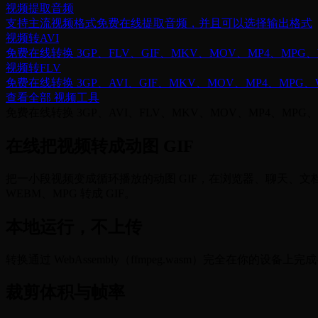
视频提取音频
支持主流视频格式免费在线提取音频，并且可以选择输出格式
视频转AVI
免费在线转换 3GP、FLV、GIF、MKV、MOV、MP4、MPG、W
视频转FLV
免费在线转换 3GP、AVI、GIF、MKV、MOV、MP4、MPG、W
查看全部 视频工具
免费在线转换 3GP、AVI、FLV、MKV、MOV、MP4、MPG、W
在线把视频转成动图 GIF
把一小段视频变成循环播放的动图 GIF，在浏览器、聊天、文档
WEBM、MPG 转成 GIF。
本地运行，不上传
转换通过 WebAssembly（ffmpeg.wasm）完全在你的
裁剪体积与帧率