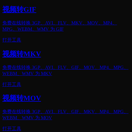
视频转GIF
免费在线转换 3GP、AVI、FLV、MKV、MOV、MP4、
MPG、WEBM、WMV 为 GIF
打开工具
视频转MKV
免费在线转换 3GP、AVI、FLV、GIF、MOV、MP4、MPG、
WEBM、WMV 为 MKV
打开工具
视频转MOV
免费在线转换 3GP、AVI、FLV、GIF、MKV、MP4、MPG、
WEBM、WMV 为 MOV
打开工具