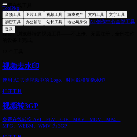
免费在线工具
ToolPkg
音频工具
图片工具
视频工具
游戏资产
文档工具
文字工具
视频工具
AI 创作中心
全部工具
加密工具
办公辅助
站长工具
地址与身份
登录
免费、浏览器端的视频工具——不上传、无需注册，全部在你
的设备上完成。
12 个工具
视频去水印
使用 AI 去除视频中的 Logo、时间戳和复杂水印
打开工具
视频转3GP
免费在线转换 AVI、FLV、GIF、MKV、MOV、MP4、
MPG、WEBM、WMV 为 3GP