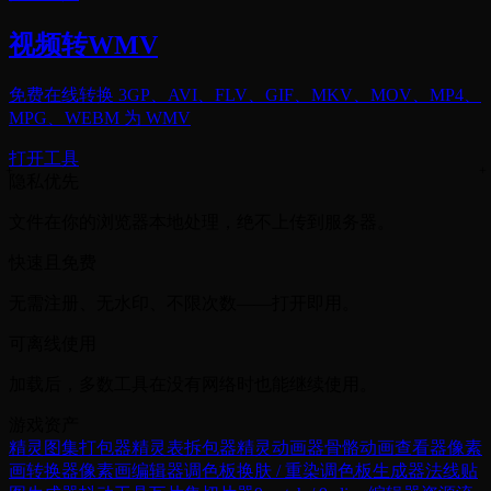
视频转WMV
免费在线转换 3GP、AVI、FLV、GIF、MKV、MOV、MP4、
MPG、WEBM 为 WMV
打开工具
隐私优先
文件在你的浏览器本地处理，绝不上传到服务器。
快速且免费
无需注册、无水印、不限次数——打开即用。
可离线使用
加载后，多数工具在没有网络时也能继续使用。
游戏资产
精灵图集打包器
精灵表拆包器
精灵动画器
骨骼动画查看器
像素
画转换器
像素画编辑器
调色板换肤 / 重染
调色板生成器
法线贴