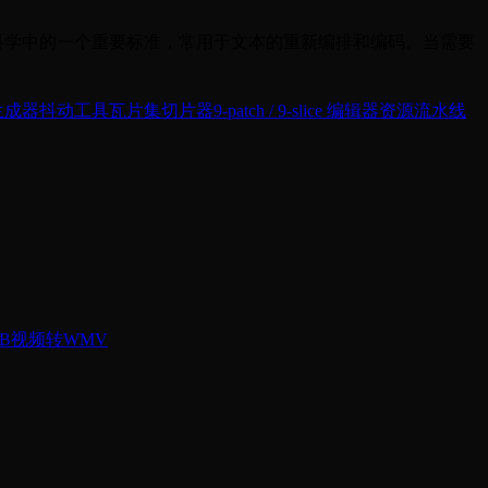
算机科学中的一个重要标准，常用于文本的重新编排和编码。当需要
生成器
抖动工具
瓦片集切片器
9-patch / 9-slice 编辑器
资源流水线
B
视频转WMV