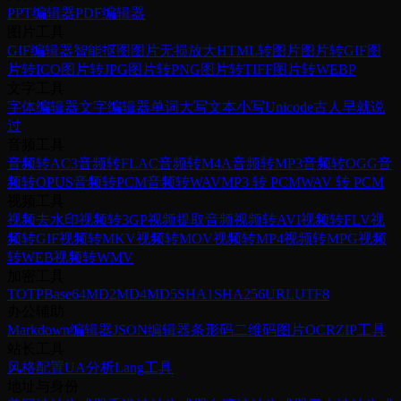
PPT编辑器
PDF编辑器
图片工具
GIF编辑器
智能抠图
图片无损放大
HTML转图片
图片转GIF
图
片转ICO
图片转JPG
图片转PNG
图片转TIFF
图片转WEBP
文字工具
字体编辑器
文字编辑器
单词大写
文本小写
Unicode
古人早就说
过
音频工具
音频转AC3
音频转FLAC
音频转M4A
音频转MP3
音频转OGG
音
频转OPUS
音频转PCM
音频转WAV
MP3 转 PCM
WAV 转 PCM
视频工具
视频去水印
视频转3GP
视频提取音频
视频转AVI
视频转FLV
视
频转GIF
视频转MKV
视频转MOV
视频转MP4
视频转MPG
视频
转WEB
视频转WMV
加密工具
TOTP
Base64
MD2
MD4
MD5
SHA1
SHA256
URL
UTF8
办公辅助
Markdown编辑器
JSON编辑器
条形码
二维码
图片OCR
ZIP工具
站长工具
风格配置
UA分析
Lang工具
地址与身份