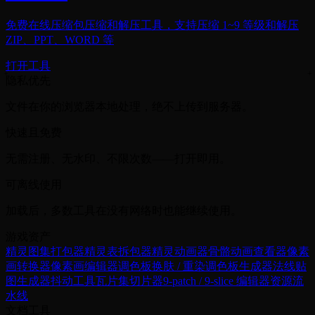
免费在线压缩包压缩和解压工具，支持压缩 1~9 等级和解压
ZIP、PPT、WORD 等
打开工具
隐私优先
文件在你的浏览器本地处理，绝不上传到服务器。
快速且免费
无需注册、无水印、不限次数——打开即用。
可离线使用
加载后，多数工具在没有网络时也能继续使用。
游戏资产
精灵图集打包器
精灵表拆包器
精灵动画器
骨骼动画查看器
像素
画转换器
像素画编辑器
调色板换肤 / 重染
调色板生成器
法线贴
图生成器
抖动工具
瓦片集切片器
9-patch / 9-slice 编辑器
资源流
水线
文档工具