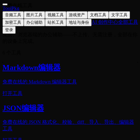
免费在线工具
ToolPkg
音频工具
图片工具
视频工具
游戏资产
文档工具
文字工具
办公辅助
AI 创作中心
全部工具
加密工具
办公辅助
站长工具
地址与身份
登录
免费、浏览器端的办公辅助——不上传、无需注册，全部在你
的设备上完成。
6 个工具
Markdown编辑器
免费在线的 Markdown 编辑器工具
打开工具
JSON编辑器
免费在线的 JSON 格式化、校验、diff、导入、导出、编辑器
工具