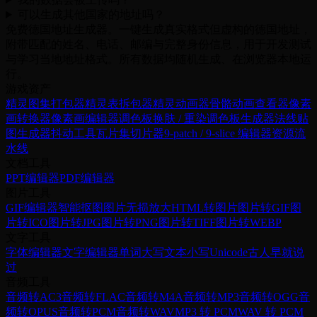
可以生成其他国家的地址吗？
免费德国地址生成器。一键生成真实格式但虚构的德国地址，
附带匹配的姓名、电话、邮编与完整身份信息，用于开发测试
与学习当地地址格式。所有数据均随机生成、在浏览器本地运
行。
游戏资产
精灵图集打包器
精灵表拆包器
精灵动画器
骨骼动画查看器
像素
画转换器
像素画编辑器
调色板换肤 / 重染
调色板生成器
法线贴
图生成器
抖动工具
瓦片集切片器
9-patch / 9-slice 编辑器
资源流
水线
文档工具
PPT编辑器
PDF编辑器
图片工具
GIF编辑器
智能抠图
图片无损放大
HTML转图片
图片转GIF
图
片转ICO
图片转JPG
图片转PNG
图片转TIFF
图片转WEBP
文字工具
字体编辑器
文字编辑器
单词大写
文本小写
Unicode
古人早就说
过
音频工具
音频转AC3
音频转FLAC
音频转M4A
音频转MP3
音频转OGG
音
频转OPUS
音频转PCM
音频转WAV
MP3 转 PCM
WAV 转 PCM