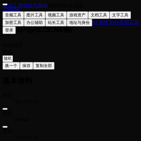
首页
工具
地址与身份
德国地址生成器
ToolPkg
🇩🇪
音频工具
图片工具
视频工具
游戏资产
文档工具
文字工具
AI 创作中心
全部工具
加密工具
办公辅助
站长工具
地址与身份
德国地址生成器
登录
城市
城市
随机
换一个
保存
复制全部
基本资料
全名
Mia Werner
性别
Female
生日
1978-04-01