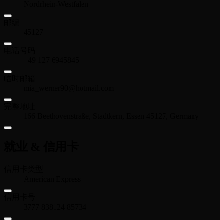
Nordrhein-Westfalen
邮编
45127
电话号码
+49 127 6945845
临时邮箱
mia_werner90@hotmail.com
完整地址
166 Beethovenstraße, Stadtkern, Essen 45127, Germany
就业 & 信用卡
信用卡类型
American Express
信用卡号
3777 838124 85734