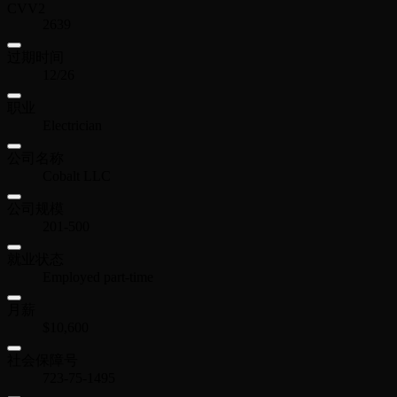
CVV2
2639
过期时间
12/26
职业
Electrician
公司名称
Cobalt LLC
公司规模
201-500
就业状态
Employed part-time
月薪
$10,600
社会保障号
723-75-1495