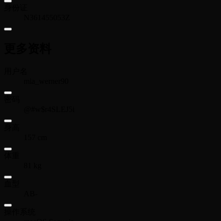
身份证
N361455053Z
更多资料
用户名
mia_werner90
密码
@#w$r4SLEJ5i
身高
157 cm
体重
81 kg
血型
AB-
操作系统