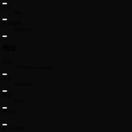
Title
Mrs.
头发颜色
Chestnut
地址
街道
166 Beethovenstraße
区县
Stadtkern
城市
Essen
州 / 省
—
州 / 省全称