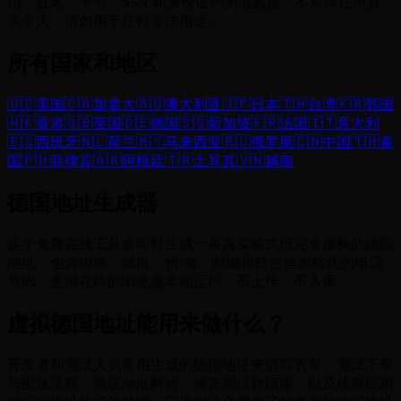
用。姓名、卡号、SSN 和身份证均为假数据，不对应任何真
实个人，请勿用于任何非法用途。
所有国家和地区
🇺🇸
美国
🇨🇦
加拿大
🇦🇺
澳大利亚
🇯🇵
日本
🇹🇼
台湾
🇰🇷
韩国
🇭🇰
香港
🇬🇧
英国
🇩🇪
德国
🇸🇬
新加坡
🇫🇷
法国
🇮🇹
意大利
🇪🇸
西班牙
🇳🇱
荷兰
🇲🇾
马来西亚
🇷🇺
俄罗斯
🇨🇳
中国
🇹🇭
泰
国
🇵🇭
菲律宾
🇦🇷
阿根廷
🇹🇷
土耳其
🇻🇳
越南
德国地址生成器
这个免费在线工具会即时生成一条真实格式但完全虚构的德国
地址，包含街道、城市、州/省、邮编和符合当地格式的电话
号码。全部在你的浏览器本地运行，不上传、不入库。
虚拟德国地址能用来做什么？
开发者和测试人员常用生成的德国地址来填写表单、测试下单
与配送流程、验证地址解析、填充测试数据库，以及检查应用