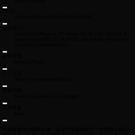
macOS Sequoia
GUID
aad8bdac-df2c-4250-a03e-f230eda18562
浏览器 UA
Mozilla/5.0 (iPhone; CPU iPhone OS 18_1 like Mac OS X)
AppleWebKit/605.1.15 (KHTML, like Gecko) Version/18.1
Mobile/15E148 Safari/604.1
教育背景
Master's Degree
个人主页
https://www.miawerner90.com
安全问题
What is the name of your first pet?
问题答案
Milo
所有数据均为随机生成，仅供开发测试与学习各国地址格式之