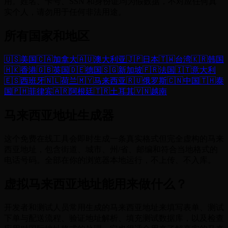
用。姓名、卡号、SSN 和身份证均为假数据，不对应任何真
实个人，请勿用于任何非法用途。
所有国家和地区
🇺🇸
美国
🇨🇦
加拿大
🇦🇺
澳大利亚
🇯🇵
日本
🇹🇼
台湾
🇰🇷
韩国
🇭🇰
香港
🇬🇧
英国
🇩🇪
德国
🇸🇬
新加坡
🇫🇷
法国
🇮🇹
意大利
🇪🇸
西班牙
🇳🇱
荷兰
🇲🇾
马来西亚
🇷🇺
俄罗斯
🇨🇳
中国
🇹🇭
泰
国
🇵🇭
菲律宾
🇦🇷
阿根廷
🇹🇷
土耳其
🇻🇳
越南
马来西亚地址生成器
这个免费在线工具会即时生成一条真实格式但完全虚构的马来
西亚地址，包含街道、城市、州/省、邮编和符合当地格式的
电话号码。全部在你的浏览器本地运行，不上传、不入库。
虚拟马来西亚地址能用来做什么？
开发者和测试人员常用生成的马来西亚地址来填写表单、测试
下单与配送流程、验证地址解析、填充测试数据库，以及检查