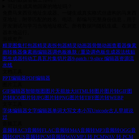
可以生成其他国家的地址吗？
免费马来西亚地址生成器。一键生成真实格式但虚构的马来西
亚地址，附带匹配的姓名、电话、邮编与完整身份信息，用于
开发测试与学习当地地址格式。所有数据均随机生成、在浏览
器本地运行。
游戏资产
精灵图集打包器
精灵表拆包器
精灵动画器
骨骼动画查看器
像素
画转换器
像素画编辑器
调色板换肤 / 重染
调色板生成器
法线贴
图生成器
抖动工具
瓦片集切片器
9-patch / 9-slice 编辑器
资源流
水线
文档工具
PPT编辑器
PDF编辑器
图片工具
GIF编辑器
智能抠图
图片无损放大
HTML转图片
图片转GIF
图
片转ICO
图片转JPG
图片转PNG
图片转TIFF
图片转WEBP
文字工具
字体编辑器
文字编辑器
单词大写
文本小写
Unicode
古人早就说
过
音频工具
音频转AC3
音频转FLAC
音频转M4A
音频转MP3
音频转OGG
音
频转OPUS
音频转PCM
音频转WAV
MP3 转 PCM
WAV 转 PCM