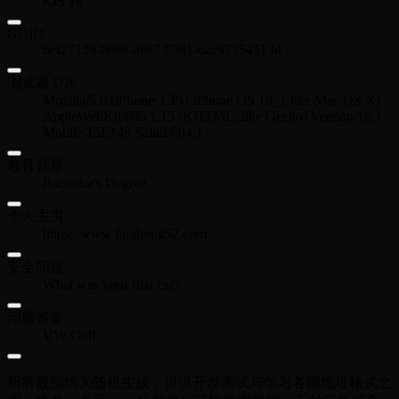
iOS 18
GUID
6ef27129-809e-49e7-8561-6ac97254513d
浏览器 UA
Mozilla/5.0 (iPhone; CPU iPhone OS 18_1 like Mac OS X)
AppleWebKit/605.1.15 (KHTML, like Gecko) Version/18.1
Mobile/15E148 Safari/604.1
教育背景
Bachelor's Degree
个人主页
https://www.farahong52.com
安全问题
What was your first car?
问题答案
VW Golf
所有数据均为随机生成，仅供开发测试与学习各国地址格式之