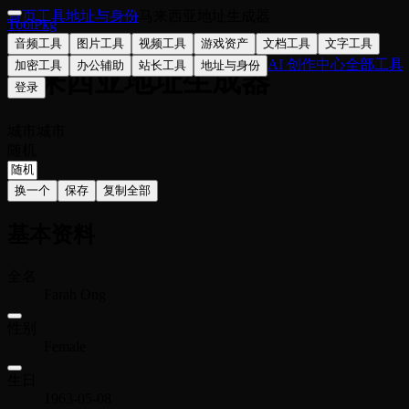
首页
工具
地址与身份
马来西亚地址生成器
ToolPkg
🇲🇾
音频工具
图片工具
视频工具
游戏资产
文档工具
文字工具
AI 创作中心
全部工具
加密工具
办公辅助
站长工具
地址与身份
马来西亚地址生成器
登录
城市
城市
随机
换一个
保存
复制全部
基本资料
全名
Farah Ong
性别
Female
生日
1963-05-08