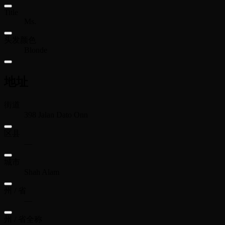
Title
Ms.
头发颜色
Blonde
地址
街道
398 Jalan Dato Onn
区县
—
城市
Shah Alam
州 / 省
—
州 / 省全称