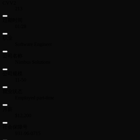
CVV2
213
过期时间
01/28
职业
Software Engineer
公司名称
Nimbus Solutions
公司规模
11-50
就业状态
Employed part-time
月薪
$12,200
社会保障号
931-96-0715