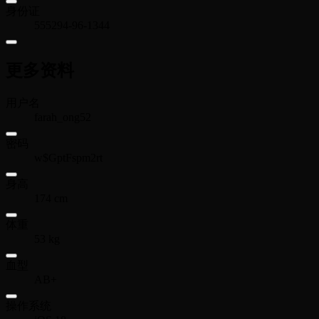
身份证
555294-96-1344
更多资料
用户名
farah_ong52
密码
w$GptFspm2rt
身高
174 cm
体重
53 kg
血型
AB+
操作系统