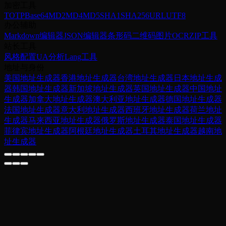
加密工具
TOTP
Base64
MD2
MD4
MD5
SHA1
SHA256
URL
UTF8
办公辅助
Markdown编辑器
JSON编辑器
条形码
二维码
图片OCR
ZIP工具
站长工具
风格配置
UA分析
Lang工具
地址与身份
美国地址生成器
香港地址生成器
台湾地址生成器
日本地址生成
器
韩国地址生成器
新加坡地址生成器
英国地址生成器
中国地址
生成器
加拿大地址生成器
澳大利亚地址生成器
德国地址生成器
法国地址生成器
意大利地址生成器
西班牙地址生成器
荷兰地址
生成器
马来西亚地址生成器
俄罗斯地址生成器
泰国地址生成器
菲律宾地址生成器
阿根廷地址生成器
土耳其地址生成器
越南地
址生成器