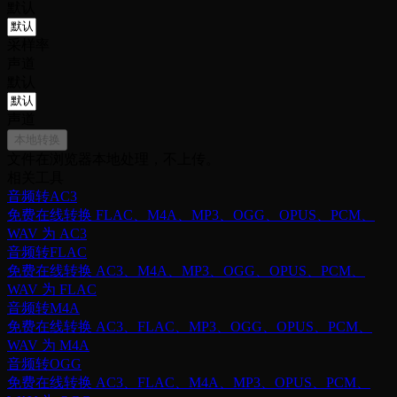
默认
采样率
声道
默认
声道
本地转换
文件在浏览器本地处理，不上传。
相关工具
音频转AC3
免费在线转换 FLAC、M4A、MP3、OGG、OPUS、PCM、
WAV 为 AC3
音频转FLAC
免费在线转换 AC3、M4A、MP3、OGG、OPUS、PCM、
WAV 为 FLAC
音频转M4A
免费在线转换 AC3、FLAC、MP3、OGG、OPUS、PCM、
WAV 为 M4A
音频转OGG
免费在线转换 AC3、FLAC、M4A、MP3、OPUS、PCM、