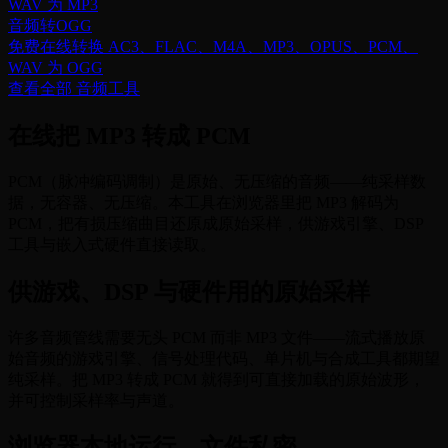
WAV 为 MP3
音频转OGG
免费在线转换 AC3、FLAC、M4A、MP3、OPUS、PCM、
WAV 为 OGG
查看全部 音频工具
在线把 MP3 转成 PCM
PCM（脉冲编码调制）是原始、无压缩的音频——纯采样数
据，无容器、无压缩。本工具在浏览器里把 MP3 解码为
PCM，把有损压缩曲目还原成原始采样，供游戏引擎、DSP
工具与嵌入式硬件直接读取。
供游戏、DSP 与硬件用的原始采样
许多音频管线需要无头 PCM 而非 MP3 文件——流式播放原
始音频的游戏引擎、信号处理代码、单片机与合成工具都期望
纯采样。把 MP3 转成 PCM 就得到可直接加载的原始波形，
并可控制采样率与声道。
浏览器本地运行，文件私密