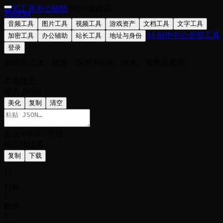
首页
工具
办公辅助
JSON编辑器
ToolPkg
音频工具
图片工具
视频工具
游戏资产
文档工具
文字工具
JSON 格式化
AI 创作中心
全部工具
加密工具
办公辅助
站长工具
地址与身份
登录
在线格式化、校验、压缩 JSON。快速、免费且私密。
本地优先
输入 JSON
美化
复制
清空
合法 JSON
0 字符
格式化结果
复制
下载
{}
对象
1
数组
0