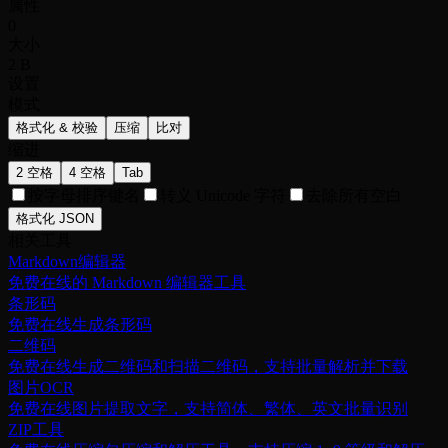
属性
0
大小
2 B
设置
模式
格式化 & 校验
压缩
比对
缩进
2 空格
4 空格
Tab
按字母排序键名
转义 Unicode 字符
去除所有空白
格式化 JSON
相关工具
Markdown编辑器
免费在线的 Markdown 编辑器工具
条形码
免费在线生成条形码
二维码
免费在线生成二维码和扫描二维码，支持批量解析并下载
图片OCR
免费在线图片提取文字，支持简体、繁体、英文批量识别
ZIP工具