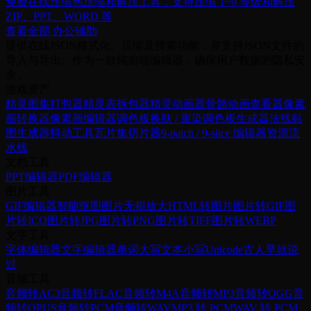
免费在线压缩包压缩和解压工具，支持压缩 1~9 等级和解压
ZIP、PPT、WORD 等
查看全部 办公辅助
提供在线JSON格式化、压缩及搜索功能，并支持JSON文件的
导入与导出。作为一款纯前端编辑器，确保用户数据的隐私安
全。
游戏资产
精灵图集打包器
精灵表拆包器
精灵动画器
骨骼动画查看器
像素
画转换器
像素画编辑器
调色板换肤 / 重染
调色板生成器
法线贴
图生成器
抖动工具
瓦片集切片器
9-patch / 9-slice 编辑器
资源流
水线
文档工具
PPT编辑器
PDF编辑器
图片工具
GIF编辑器
智能抠图
图片无损放大
HTML转图片
图片转GIF
图
片转ICO
图片转JPG
图片转PNG
图片转TIFF
图片转WEBP
文字工具
字体编辑器
文字编辑器
单词大写
文本小写
Unicode
古人早就说
过
音频工具
音频转AC3
音频转FLAC
音频转M4A
音频转MP3
音频转OGG
音
频转OPUS
音频转PCM
音频转WAV
MP3 转 PCM
WAV 转 PCM