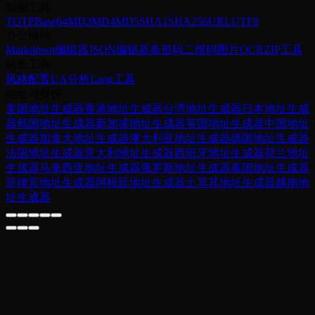
加密工具
TOTP
Base64
MD2
MD4
MD5
SHA1
SHA256
URL
UTF8
办公辅助
Markdown编辑器
JSON编辑器
条形码
二维码
图片OCR
ZIP工具
站长工具
风格配置
UA分析
Lang工具
地址与身份
美国地址生成器
香港地址生成器
台湾地址生成器
日本地址生成
器
韩国地址生成器
新加坡地址生成器
英国地址生成器
中国地址
生成器
加拿大地址生成器
澳大利亚地址生成器
德国地址生成器
法国地址生成器
意大利地址生成器
西班牙地址生成器
荷兰地址
生成器
马来西亚地址生成器
俄罗斯地址生成器
泰国地址生成器
菲律宾地址生成器
阿根廷地址生成器
土耳其地址生成器
越南地
址生成器