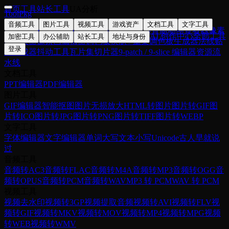
首页
工具
站长工具
UA分析
ToolPkg
游戏资产
音频工具
图片工具
视频工具
游戏资产
文档工具
文字工具
精灵图集打包器
精灵表拆包器
精灵动画器
骨骼动画查看器
像素
AI 创作中心
全部工具
加密工具
办公辅助
站长工具
地址与身份
画转换器
像素画编辑器
调色板换肤 / 重染
调色板生成器
法线贴
登录
图生成器
抖动工具
瓦片集切片器
9-patch / 9-slice 编辑器
资源流
水线
文档工具
PPT编辑器
PDF编辑器
图片工具
GIF编辑器
智能抠图
图片无损放大
HTML转图片
图片转GIF
图
片转ICO
图片转JPG
图片转PNG
图片转TIFF
图片转WEBP
文字工具
字体编辑器
文字编辑器
单词大写
文本小写
Unicode
古人早就说
过
音频工具
音频转AC3
音频转FLAC
音频转M4A
音频转MP3
音频转OGG
音
频转OPUS
音频转PCM
音频转WAV
MP3 转 PCM
WAV 转 PCM
视频工具
视频去水印
视频转3GP
视频提取音频
视频转AVI
视频转FLV
视
频转GIF
视频转MKV
视频转MOV
视频转MP4
视频转MPG
视频
转WEB
视频转WMV