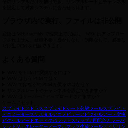
そのサンプルだけを抽出でき、サンプルレートとチャンネル
を設定して対象システムに合わせられます。
ブラウザ内で実行、ファイルは非公開
変換は WebAssembly で端末上で完結し、WAV はアップロー
ドされません。登録不要・透かしなし・制限なしで、必要な
だけ生 PCM を用意できます。
よくある質問
WAV を PCM に変換するには？
WAV はもう PCM では？
WAV ではなく生 PCM が要るのはなぜ？
サンプルレートやチャンネルを設定できますか？
WAV はサーバーにアップロードされますか？
ゲームアセット
スプライトアトラス
スプライトシート分解ツール
スプライト
アニメーター
スケルタルアニメビューア
ピクセルアート変換
ピクセルアートエディタ
パレットスワップ / 再配色
カラーパ
レットジェネレーター
ノーマルマップ生成ツール
ディザリン