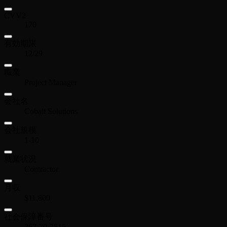
CVV2
170
有効期限
12/29
職業
Project Manager
会社名
Cobalt Solutions
会社規模
1-10
就業状況
Contractor
月収
$11,800
社会保障番号
267-70-7515