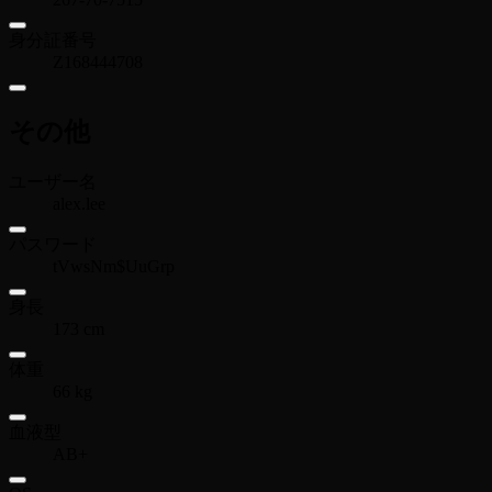
身分証番号
Z168444708
その他
ユーザー名
alex.lee
パスワード
tVwsNm$UuGrp
身長
173 cm
体重
66 kg
血液型
AB+