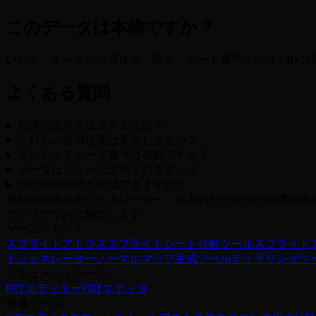
このデータは本物ですか？
いいえ。すべての台湾住所・氏名・カード番号・SSN・ID
よくある質問
台湾の住所を生成するには？
これらの台湾住所は実在しますか？
クレジットカード番号は有効ですか？
データはどこかに送信されますか？
他の国の住所も生成できますか？
無料の台湾住所ジェネレーター。現実的だが架空の台湾の住
でブラウザ内で動作します。
ゲームアセット
スプライトアトラス
スプライトシート分解ツール
スプライト
トジェネレーター
ノーマルマップ生成ツール
ディザリングツ
ドキュメントツール
PPTエディター
PDFエディタ
画像ツール