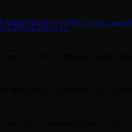
湾
🇰🇷
韓国
🇭🇰
香港
🇬🇧
イギリス
🇩🇪
ドイツ
🇸🇬
シンガポール

ゼンチン
🇹🇷
トルコ
🇻🇳
ベトナム
座に生成します。番地・市区・都道府県/州・郵便番号・現地形
購入・配送フローのテスト、住所解析の検証、テストデータ投
日・電話・一時メール・就業情報などが含まれ、ワンクリック