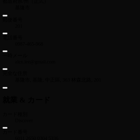
都道府県/州（正式）
基隆市
郵便番号
201
電話番号
0987-465-968
一時メール
alex.lee@gmail.com
完全な住所
基隆市, 基隆, 中正區, 363 林森北路, 201
就業 & カード
カード種別
Discover
カード番号
6011 2650 0304 5336