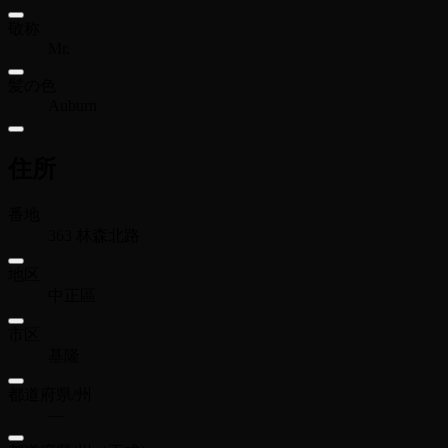
敬称
Mr.
髪の色
Auburn
住所
番地
363 林森北路
地区
中正區
市区
基隆
都道府県/州
—