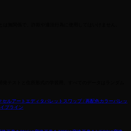
物とは無関係で、詐欺や違法行為に使用してはいけません。
開発テストと住所形式の学習用。すべてのデータはランダム
クセルアートエディタ
パレットスワップ / 再配色
カラーパレッ
イプライン