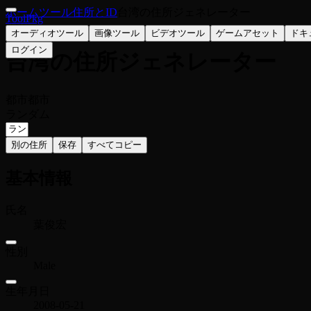
ホーム
ツール
住所とID
台湾の住所ジェネレーター
ToolPkg
🇹🇼
オーディオツール
画像ツール
ビデオツール
ゲームアセット
ドキ
ログイン
台湾の住所ジェネレーター
都市
都市
ランダム
別の住所
保存
すべてコピー
基本情報
氏名
葉俊宏
性別
Male
生年月日
2008-05-21