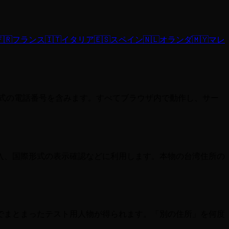
🇷
フランス
🇮🇹
イタリア
🇪🇸
スペイン
🇳🇱
オランダ
🇲🇾
マレ
式の電話番号を含みます。すべてブラウザ内で動作し、サー
入、国際形式の表示確認などに利用します。本物の台湾住所の
でまとまったテスト用人物が得られます。「別の住所」を何度