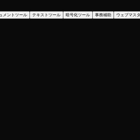
ュメントツール
テキストツール
暗号化ツール
事務補助
ウェブマス