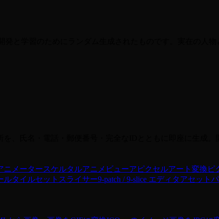
 は開発と学習のためにランダム生成されたものです。実在の人
所を、氏名・電話・郵便番号・完全なIDとともに即座に生成。
アニメーター
スケルタルアニメビューア
ピクセルアート変換
ピ
ール
タイルセットスライサー
9-patch / 9-slice エディタ
アセットパ