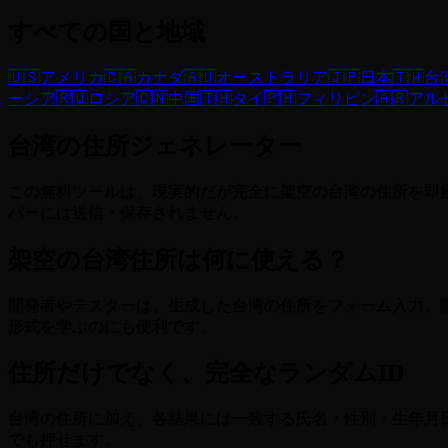
すべての国と地域
🇺🇸
アメリカ
🇨🇦
カナダ
🇦🇺
オーストラリア
🇯🇵
日本
🇹🇼
台
ーシア
🇷🇺
ロシア
🇨🇳
中国
🇹🇭
タイ
🇵🇭
フィリピン
🇦🇷
アル
台湾の住所ジェネレーター
この無料ツールは、現実的だが完全に架空の台湾の住所を即
バーには送信・保存されません。
架空の台湾住所は何に使える？
開発者やテスターは、生成した台湾の住所をフォーム入力、
形式を学ぶのにも便利です。
住所だけでなく、完全なランダムID
台湾の住所に加え、各結果には一致する氏名・性別・生年月
でも押せます。