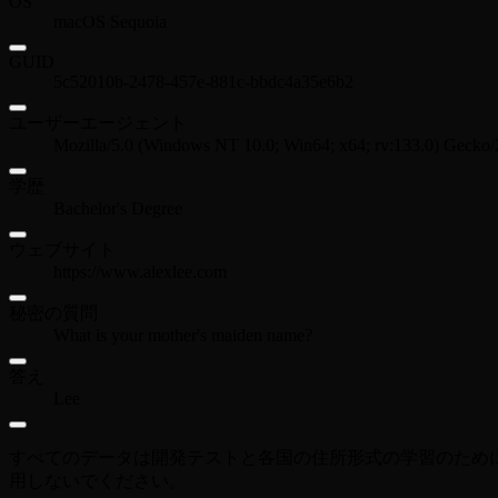
OS
macOS Sequoia
GUID
5c52010b-2478-457e-881c-bbdc4a35e6b2
ユーザーエージェント
Mozilla/5.0 (Windows NT 10.0; Win64; x64; rv:133.0) Gecko/
学歴
Bachelor's Degree
ウェブサイト
https://www.alexlee.com
秘密の質問
What is your mother's maiden name?
答え
Lee
すべてのデータは開発テストと各国の住所形式の学習のために
用しないでください。