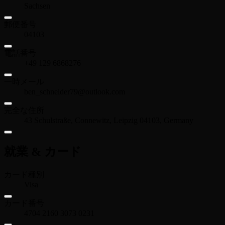
Sachsen
郵便番号
04103
電話番号
+49 129 6868276
一時メール
ben_schneider79@outlook.com
完全な住所
43 Schulstraße, Connewitz, Leipzig 04103, Germany
就業 & カード
カード種別
Visa
カード番号
4704 2160 3073 0231