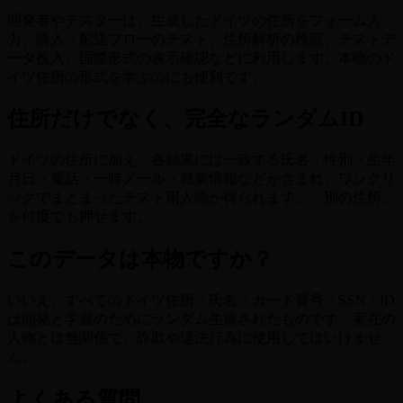
開発者やテスターは、生成したドイツの住所をフォーム入
力、購入・配送フローのテスト、住所解析の検証、テストデ
ータ投入、国際形式の表示確認などに利用します。本物のド
イツ住所の形式を学ぶのにも便利です。
住所だけでなく、完全なランダムID
ドイツの住所に加え、各結果には一致する氏名・性別・生年
月日・電話・一時メール・就業情報などが含まれ、ワンクリ
ックでまとまったテスト用人物が得られます。「別の住所」
を何度でも押せます。
このデータは本物ですか？
いいえ。すべてのドイツ住所・氏名・カード番号・SSN・ID
は開発と学習のためにランダム生成されたものです。実在の
人物とは無関係で、詐欺や違法行為に使用してはいけませ
ん。
よくある質問