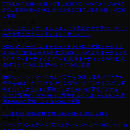
HTMLから画像へ
画像をGIFに変換
ICO へのイメージ
画像を
JPGに変換
画像をPNGに変換
画像をTIFFに変換
画像をWEBP
に変換
テキストツール
フォントエディタ
テキストエディタ
単語の大文字化
テキスト
の小文字
ユニコード
古人はもう言っていた
オーディオツール
AC3へのオーディオ
オーディオを FLAC に変換
オーディオ
を M4A に変換
音声をMP3に変換
OGG への音声
オーディオか
らOPUSへ
オーディオを PCM に変換
オーディオをWAVに変
換
MP3 を PCM に変換
WAV を PCM に変換
ビデオツール
動画ウォーターマーク除去
ビデオを 3GP に変換
ビデオから
音声を抽出する
ビデオを AVI に変換する
ビデオを FLV に変
換する
ビデオをGIFに変換
ビデオをMKVに変換
ビデオを
MOVに変換
ビデオを MP4 に変換する
ビデオから MPG へ
動
画をWEBに変換
ビデオをWMVに変換
暗号化ツール
TOTP
Base64
MD2
MD4
MD5
SHA1
SHA256
URL
UTF8
事務補助
マークダウンエディタ
JSONエディタ
バーコード
QRコード
画