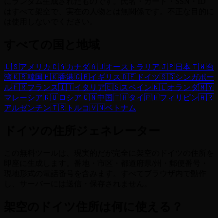
にランダム生成されたものです。氏名・カード・SSN・ID
はすべて架空で、実在の人物とは無関係です。不正な目的に
は使用しないでください。
すべての国と地域
🇺🇸
アメリカ
🇨🇦
カナダ
🇦🇺
オーストラリア
🇯🇵
日本
🇹🇼
台
湾
🇰🇷
韓国
🇭🇰
香港
🇬🇧
イギリス
🇩🇪
ドイツ
🇸🇬
シンガポー
ル
🇫🇷
フランス
🇮🇹
イタリア
🇪🇸
スペイン
🇳🇱
オランダ
🇲🇾
マレーシア
🇷🇺
ロシア
🇨🇳
中国
🇹🇭
タイ
🇵🇭
フィリピン
🇦🇷
アルゼンチン
🇹🇷
トルコ
🇻🇳
ベトナム
ドイツの住所ジェネレーター
この無料ツールは、現実的だが完全に架空のドイツの住所を
即座に生成します。番地・市区・都道府県/州・郵便番号・
現地形式の電話番号を含みます。すべてブラウザ内で動作
し、サーバーには送信・保存されません。
架空のドイツ住所は何に使える？