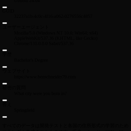
Ubuntu 24.04
GUID
32237a1b-4c0c-4f16-a062-0276556c4857
ユーザーエージェント
Mozilla/5.0 (Windows NT 10.0; Win64; x64)
AppleWebKit/537.36 (KHTML, like Gecko)
Chrome/131.0.0.0 Safari/537.36
学歴
Bachelor's Degree
ウェブサイト
https://www.benschneider79.com
秘密の質問
What city were you born in?
答え
Springfield
すべてのデータは開発テストと各国の住所形式の学習のため