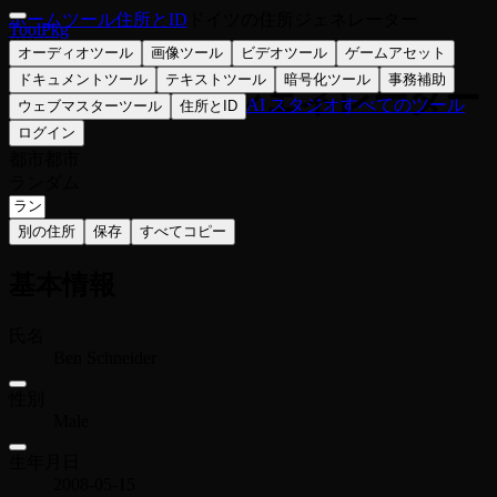
ホーム
ツール
住所とID
ドイツの住所ジェネレーター
ToolPkg
🇩🇪
オーディオツール
画像ツール
ビデオツール
ゲームアセット
ドキュメントツール
テキストツール
暗号化ツール
事務補助
ドイツの住所ジェネレーター
AI スタジオ
すべてのツール
ウェブマスターツール
住所とID
ログイン
都市
都市
ランダム
別の住所
保存
すべてコピー
基本情報
氏名
Ben Schneider
性別
Male
生年月日
2008-05-15