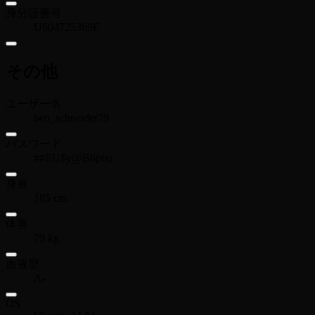
身分証番号
U604725369F
その他
ユーザー名
ben_schneider79
パスワード
##EU$y@B6p6u
身長
185 cm
体重
79 kg
血液型
A-
OS