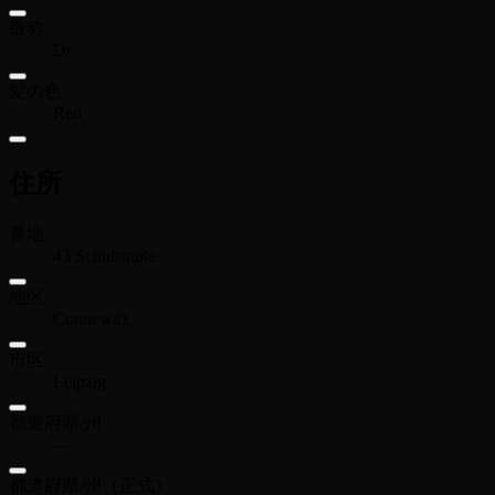
敬称
Dr.
髪の色
Red
住所
番地
43 Schulstraße
地区
Connewitz
市区
Leipzig
都道府県/州
—
都道府県/州（正式）