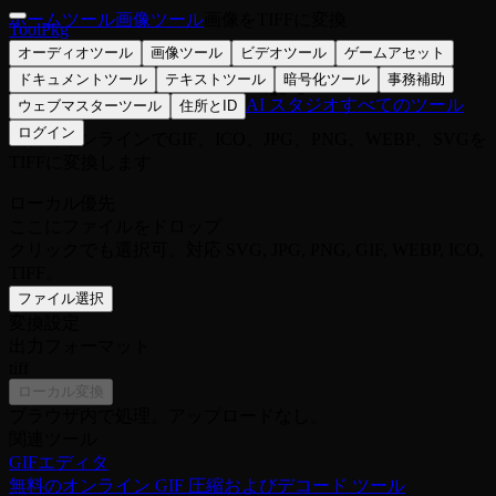
ホーム
ツール
画像ツール
画像をTIFFに変換
ToolPkg
オーディオツール
画像ツール
ビデオツール
ゲームアセット
画像をTIFFに変換
ドキュメントツール
テキストツール
暗号化ツール
事務補助
AI スタジオ
すべてのツール
ウェブマスターツール
住所とID
ログイン
無料でオンラインでGIF、ICO、JPG、PNG、WEBP、SVGを
TIFFに変換します
ローカル優先
ここにファイルをドロップ
クリックでも選択可。対応 SVG, JPG, PNG, GIF, WEBP, ICO,
TIFF。
ファイル選択
変換設定
出力フォーマット
tiff
ローカル変換
ブラウザ内で処理。アップロードなし。
関連ツール
GIFエディタ
無料のオンライン GIF 圧縮およびデコード ツール