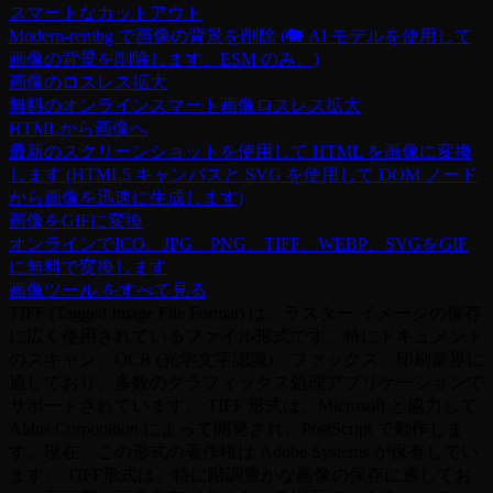
スマートなカットアウト
Modern-rembg で画像の背景を削除 (🐘 AI モデルを使用して
画像の背景を削除します。ESM のみ。)
画像のロスレス拡大
無料のオンラインスマート画像ロスレス拡大
HTMLから画像へ
最新のスクリーンショットを使用して HTML を画像に変換
します (HTML5 キャンバスと SVG を使用して DOM ノード
から画像を迅速に生成します)
画像をGIFに変換
オンラインでICO、JPG、PNG、TIFF、WEBP、SVGをGIF
に無料で変換します
画像ツール をすべて見る
TIFF (Tagged Image File Format) は、ラスター イメージの保存
に広く使用されているファイル形式です。特にドキュメント
のスキャン、OCR (光学文字認識)、ファックス、印刷業界に
適しており、多数のグラフィックス処理アプリケーションで
サポートされています。 TIFF 形式は、Microsoft と協力して
Aldus Corporation によって開発され、PostScript で動作しま
す。現在、この形式の著作権は Adob​​e Systems が保有してい
ます。 TIFF形式は、特に階調豊かな画像の保存に適してお