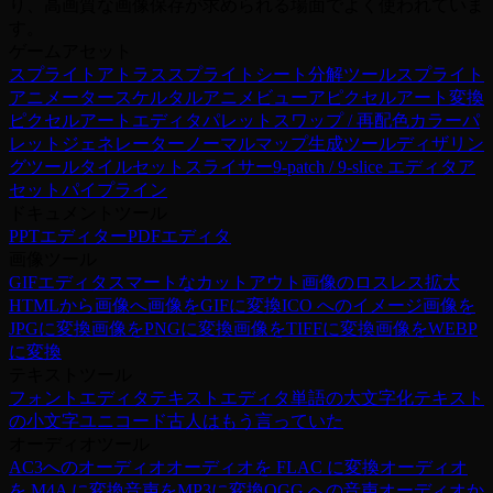
り、高画質な画像保存が求められる場面でよく使われていま
す。
ゲームアセット
スプライトアトラス
スプライトシート分解ツール
スプライト
アニメーター
スケルタルアニメビューア
ピクセルアート変換
ピクセルアートエディタ
パレットスワップ / 再配色
カラーパ
レットジェネレーター
ノーマルマップ生成ツール
ディザリン
グツール
タイルセットスライサー
9-patch / 9-slice エディタ
ア
セットパイプライン
ドキュメントツール
PPTエディター
PDFエディタ
画像ツール
GIFエディタ
スマートなカットアウト
画像のロスレス拡大
HTMLから画像へ
画像をGIFに変換
ICO へのイメージ
画像を
JPGに変換
画像をPNGに変換
画像をTIFFに変換
画像をWEBP
に変換
テキストツール
フォントエディタ
テキストエディタ
単語の大文字化
テキスト
の小文字
ユニコード
古人はもう言っていた
オーディオツール
AC3へのオーディオ
オーディオを FLAC に変換
オーディオ
を M4A に変換
音声をMP3に変換
OGG への音声
オーディオか