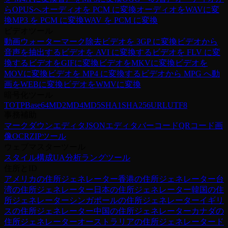
らOPUSへ
オーディオを PCM に変換
オーディオをWAVに変
換
MP3 を PCM に変換
WAV を PCM に変換
ビデオツール
動画ウォーターマーク除去
ビデオを 3GP に変換
ビデオから
音声を抽出する
ビデオを AVI に変換する
ビデオを FLV に変
換する
ビデオをGIFに変換
ビデオをMKVに変換
ビデオを
MOVに変換
ビデオを MP4 に変換する
ビデオから MPG へ
動
画をWEBに変換
ビデオをWMVに変換
暗号化ツール
TOTP
Base64
MD2
MD4
MD5
SHA1
SHA256
URL
UTF8
事務補助
マークダウンエディタ
JSONエディタ
バーコード
QRコード
画
像OCR
ZIPツール
ウェブマスターツール
スタイル構成
UA分析
ラングツール
住所とID
アメリカの住所ジェネレーター
香港の住所ジェネレーター
台
湾の住所ジェネレーター
日本の住所ジェネレーター
韓国の住
所ジェネレーター
シンガポールの住所ジェネレーター
イギリ
スの住所ジェネレーター
中国の住所ジェネレーター
カナダの
住所ジェネレーター
オーストラリアの住所ジェネレーター
ド