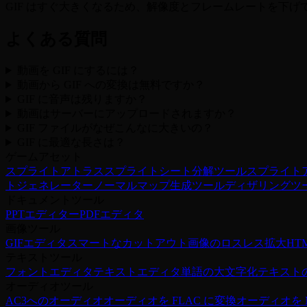
GIF はすぐ大きくなるため、解像度とフレームレートを下げ
よくある質問
動画を GIF にするには？
動画から GIF への変換は無料ですか？
GIF に音声は残りますか？
動画はサーバーにアップロードされますか？
GIF ファイルがなぜこんなに大きいの？
GIF に最適な長さは？
ゲームアセット
スプライトアトラス
スプライトシート分解ツール
スプライト
トジェネレーター
ノーマルマップ生成ツール
ディザリングツ
ドキュメントツール
PPTエディター
PDFエディタ
画像ツール
GIFエディタ
スマートなカットアウト
画像のロスレス拡大
HT
テキストツール
フォントエディタ
テキストエディタ
単語の大文字化
テキスト
オーディオツール
AC3へのオーディオ
オーディオを FLAC に変換
オーディオを 