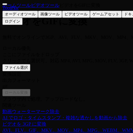
ホーム
ツール
ビデオツール
ビデオをGIFに変換
ToolPkg
オーディオツール
画像ツール
ビデオツール
ゲームアセット
ドキ
ビデオをGIFに変換
ログイン
無料でオンラインで3GP、AVI、FLV、MKV、MOV、MP4、
ローカル優先
ここにファイルをドロップ
クリックでも選択可。対応 MP4, AVI, MPG, MOV, FLV, 3GP, W
ファイル選択
変換設定
出力フォーマット
gif
ローカル変換
ブラウザ内で処理。アップロードなし。
関連ツール
動画ウォーターマーク除去
AI でロゴ・タイムスタンプ・複雑な透かしを動画から除去
ビデオを 3GP に変換
AVI、FLV、GIF、MKV、MOV、MP4、MPG、WEBM、WM