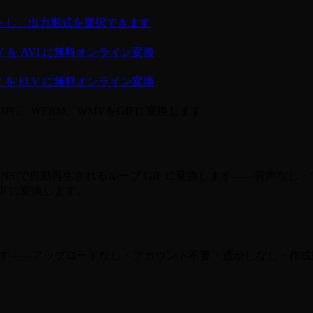
トし、出力形式を選択できます
V を AVI に無料オンライン変換
V を FLV に無料オンライン変換
MPG、WEBM、WMVをGIFに変換します
 で自動再生されるループ GIF に変換します——音声なし・プ
IF に変換します。
ス内に留まります——アップロードなし・アカウント不要・透かしなし・