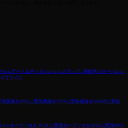
トにすると、最も小さく良い GIF になります。
クセルアートエディタ
パレットスワップ / 再配色
カラーパレッ
イプライン
変換
画像をPNGに変換
画像をTIFFに変換
画像をWEBPに変換
USへ
オーディオを PCM に変換
オーディオをWAVに変換
MP3