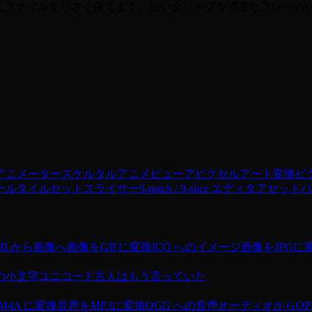
てファイルを小さく保てます。短いクリップを適度なフレームレー
アニメーター
スケルタルアニメビューア
ピクセルアート変換
ピ
ール
タイルセットスライサー
9-patch / 9-slice エディタ
アセットパ
MLから画像へ
画像をGIFに変換
ICO へのイメージ
画像をJPGに
の小文字
ユニコード
古人はもう言っていた
M4A に変換
音声をMP3に変換
OGG への音声
オーディオからOP