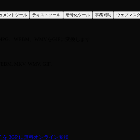
ュメントツール
テキストツール
暗号化ツール
事務補助
ウェブマス
MPG、WEBM、WMVをGIFに変換します
EBM, MKV, WMV, GIF。
V を 3GP に無料オンライン変換