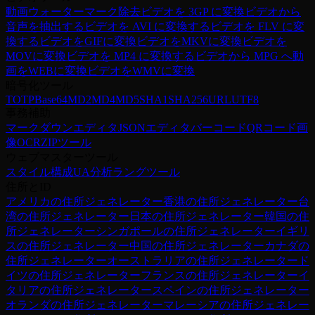
動画ウォーターマーク除去
ビデオを 3GP に変換
ビデオから
音声を抽出する
ビデオを AVI に変換する
ビデオを FLV に変
換する
ビデオをGIFに変換
ビデオをMKVに変換
ビデオを
MOVに変換
ビデオを MP4 に変換する
ビデオから MPG へ
動
画をWEBに変換
ビデオをWMVに変換
暗号化ツール
TOTP
Base64
MD2
MD4
MD5
SHA1
SHA256
URL
UTF8
事務補助
マークダウンエディタ
JSONエディタ
バーコード
QRコード
画
像OCR
ZIPツール
ウェブマスターツール
スタイル構成
UA分析
ラングツール
住所とID
アメリカの住所ジェネレーター
香港の住所ジェネレーター
台
湾の住所ジェネレーター
日本の住所ジェネレーター
韓国の住
所ジェネレーター
シンガポールの住所ジェネレーター
イギリ
スの住所ジェネレーター
中国の住所ジェネレーター
カナダの
住所ジェネレーター
オーストラリアの住所ジェネレーター
ド
イツの住所ジェネレーター
フランスの住所ジェネレーター
イ
タリアの住所ジェネレーター
スペインの住所ジェネレーター
オランダの住所ジェネレーター
マレーシアの住所ジェネレー