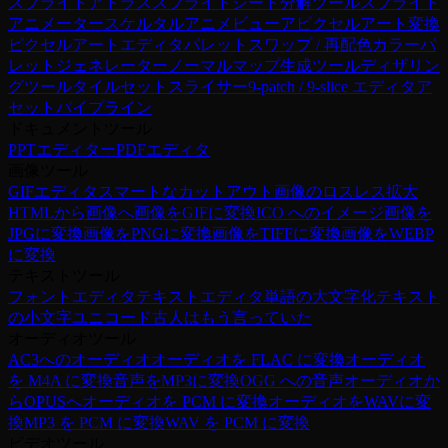
スプライトアトラス
スプライトシート分解ツール
スプライト
アニメーター
スケルタルアニメビューア
ピクセルアート変換
ピクセルアートエディタ
パレットスワップ / 再配色
カラーパ
レットジェネレーター
ノーマルマップ生成ツール
ディザリン
グツール
タイルセットスライサー
9-patch / 9-slice エディタ
ア
セットパイプライン
ドキュメントツール
PPTエディター
PDFエディタ
画像ツール
GIFエディタ
スマートなカットアウト
画像のロスレス拡大
HTMLから画像へ
画像をGIFに変換
ICO へのイメージ
画像を
JPGに変換
画像をPNGに変換
画像をTIFFに変換
画像をWEBP
に変換
テキストツール
フォントエディタ
テキストエディタ
単語の大文字化
テキスト
の小文字
ユニコード
古人はもう言っていた
オーディオツール
AC3へのオーディオ
オーディオを FLAC に変換
オーディオ
を M4A に変換
音声をMP3に変換
OGG への音声
オーディオか
らOPUSへ
オーディオを PCM に変換
オーディオをWAVに変
換
MP3 を PCM に変換
WAV を PCM に変換
ビデオツール