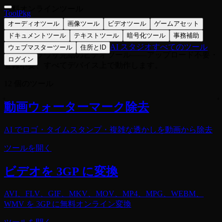
無料オンラインツール
ToolPkg
オーディオツール
画像ツール
ビデオツール
ゲームアセット
ビデオツール
ドキュメントツール
テキストツール
暗号化ツール
事務補助
AI スタジオ
すべてのツール
ウェブマスターツール
住所とID
無料・ブラウザ完結のビデオツール——アップロード不要・
ログイン
登録不要、すべてデバイス上で動作します。
12 個のツール
動画ウォーターマーク除去
AI でロゴ・タイムスタンプ・複雑な透かしを動画から除去
ツールを開く
ビデオを 3GP に変換
AVI、FLV、GIF、MKV、MOV、MP4、MPG、WEBM、
WMV を 3GP に無料オンライン変換