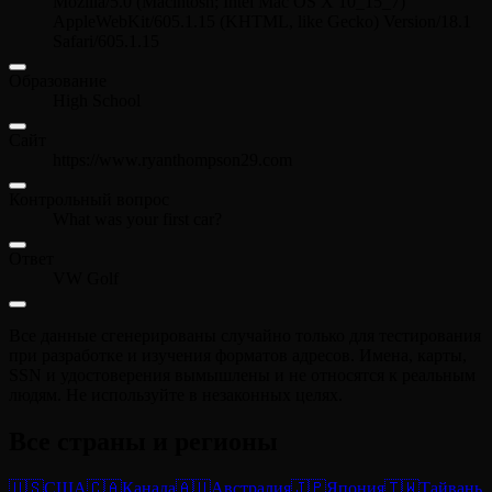
Mozilla/5.0 (Macintosh; Intel Mac OS X 10_15_7)
AppleWebKit/605.1.15 (KHTML, like Gecko) Version/18.1
Safari/605.1.15
Образование
High School
Сайт
https://www.ryanthompson29.com
Контрольный вопрос
What was your first car?
Ответ
VW Golf
Все данные сгенерированы случайно только для тестирования
при разработке и изучения форматов адресов. Имена, карты,
SSN и удостоверения вымышлены и не относятся к реальным
людям. Не используйте в незаконных целях.
Все страны и регионы
🇺🇸
США
🇨🇦
Канада
🇦🇺
Австралия
🇯🇵
Япония
🇹🇼
Тайвань