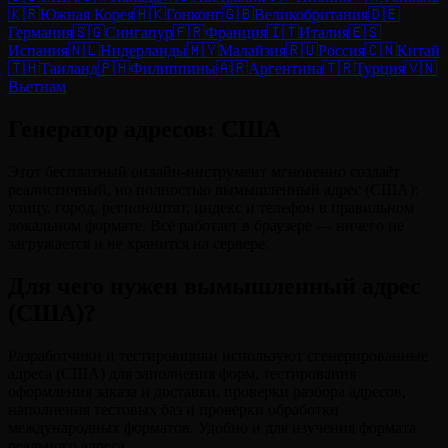
🇰🇷
Южная Корея
🇭🇰
Гонконг
🇬🇧
Великобритания
🇩🇪
Германия
🇸🇬
Сингапур
🇫🇷
Франция
🇮🇹
Италия
🇪🇸
Испания
🇳🇱
Нидерланды
🇲🇾
Малайзия
🇷🇺
Россия
🇨🇳
Китай
🇹🇭
Таиланд
🇵🇭
Филиппины
🇦🇷
Аргентина
🇹🇷
Турция
🇻🇳
Вьетнам
Генератор адресов: США
Этот бесплатный онлайн-инструмент мгновенно создаёт
реалистичный, но полностью вымышленный адрес (США):
улицу, город, регион/штат, индекс и телефон в правильном
локальном формате. Всё работает в браузере — ничего не
загружается и не хранится на сервере.
Для чего нужен вымышленный адрес
(США)?
Разработчики и тестировщики используют сгенерированные
адреса (США) для заполнения форм, тестирования
оформления заказа и доставки, проверки разбора адресов,
наполнения тестовых баз и проверки обработки
международных форматов. Удобно и для изучения формата
реального адреса.