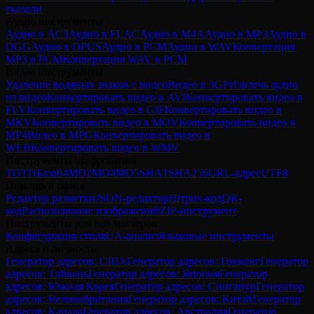
сказали
Аудио инструменты
Аудио в AC3
Аудио в FLAC
Аудио в M4A
Аудио в MP3
Аудио в
OGG
Аудио в OPUS
Аудио в PCM
Аудио в WAV
Конвертация
MP3 в PCM
Конвертация WAV в PCM
Видео инструменты
Удаление водяных знаков с видео
Видео в 3GP
Извлечь аудио
из видео
Конвертировать видео в AVI
Конвертировать видео в
FLV
Конвертировать видео в GIF
Конвертировать видео в
MKV
Конвертировать видео в MOV
Конвертировать видео в
MP4
Видео в MPG
Конвертировать видео в
WEB
Конвертировать видео в WMV
Инструменты шифрования
ТОТП
База64
MD2
MD4
MD5
SHA1
SHA256
URL-адрес
UTF8
Помощь в офисе
Редактор разметки
JSON-редактор
Штрих-код
QR-
код
Распознавание изображений
ZIP-инструмент
Инструменты для веб-мастеров
Конфигурация стиля
UA-анализ
Языковые инструменты
Адреса и личности
Генератор адресов: США
Генератор адресов: Гонконг
Генератор
адресов: Тайвань
Генератор адресов: Япония
Генератор
адресов: Южная Корея
Генератор адресов: Сингапур
Генератор
адресов: Великобритания
Генератор адресов: Китай
Генератор
адресов: Канада
Генератор адресов: Австралия
Генератор