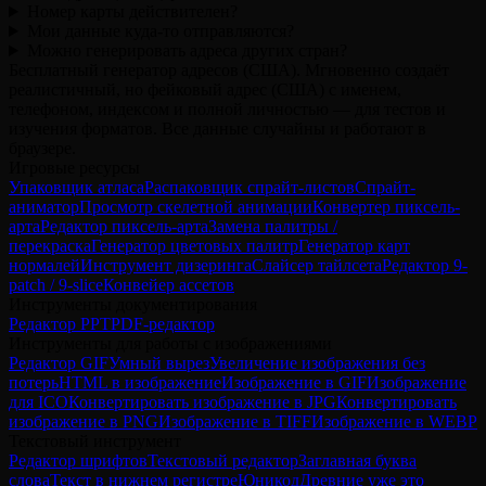
Номер карты действителен?
Мои данные куда-то отправляются?
Можно генерировать адреса других стран?
Бесплатный генератор адресов (США). Мгновенно создаёт
реалистичный, но фейковый адрес (США) с именем,
телефоном, индексом и полной личностью — для тестов и
изучения форматов. Все данные случайны и работают в
браузере.
Игровые ресурсы
Упаковщик атласа
Распаковщик спрайт-листов
Спрайт-
аниматор
Просмотр скелетной анимации
Конвертер пиксель-
арта
Редактор пиксель-арта
Замена палитры /
перекраска
Генератор цветовых палитр
Генератор карт
нормалей
Инструмент дизеринга
Слайсер тайлсета
Редактор 9-
patch / 9-slice
Конвейер ассетов
Инструменты документирования
Редактор PPT
PDF-редактор
Инструменты для работы с изображениями
Редактор GIF
Умный вырез
Увеличение изображения без
потерь
HTML в изображение
Изображение в GIF
Изображение
для ICO
Конвертировать изображение в JPG
Конвертировать
изображение в PNG
Изображение в TIFF
Изображение в WEBP
Текстовый инструмент
Редактор шрифтов
Текстовый редактор
Заглавная буква
слова
Текст в нижнем регистре
Юникод
Древние уже это