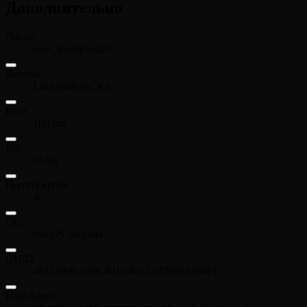
Дополнительно
Логин
ryan_thompson29
Пароль
Ldcyx92E@CK4
Рост
180 cm
Вес
66 kg
Группа крови
A-
ОС
macOS Sequoia
GUID
481239e9-c299-401c-8ce2-c73986146be4
User Agent