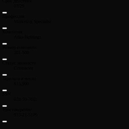
Срок действия
07/29
Профессия
Marketing Specialist
Компания
Atlas Holdings
Размер компании
201-500
Статус занятости
Contractor
Зарплата в месяц
$15,900
SSN
028-59-7611
Удостоверение
933-21-5109