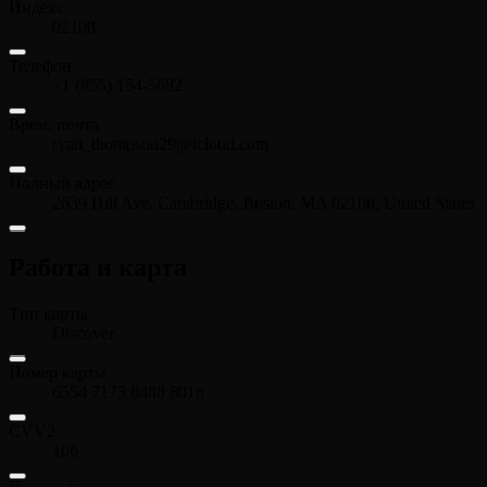
Индекс
02108
Телефон
+1 (855) 154-5682
Врем. почта
ryan_thompson29@icloud.com
Полный адрес
2639 Hill Ave, Cambridge, Boston, MA 02108, United States
Работа и карта
Тип карты
Discover
Номер карты
6554 7173 8488 8018
CVV2
106