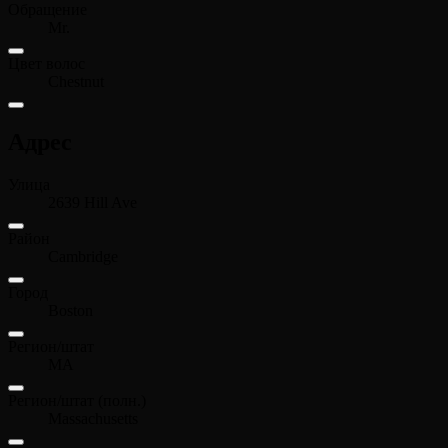
Обращение
Mr.
Цвет волос
Chestnut
Адрес
Улица
2639 Hill Ave
Район
Cambridge
Город
Boston
Регион/штат
MA
Регион/штат (полн.)
Massachusetts