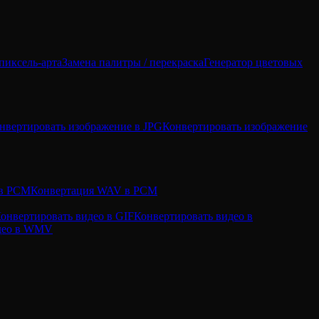
пиксель-арта
Замена палитры / перекраска
Генератор цветовых
нвертировать изображение в JPG
Конвертировать изображение
 в PCM
Конвертация WAV в PCM
онвертировать видео в GIF
Конвертировать видео в
идео в WMV