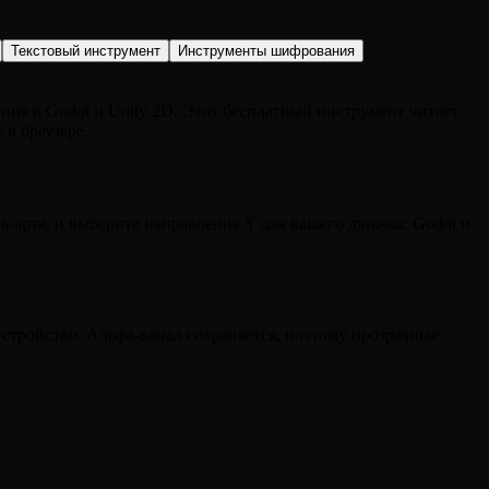
Текстовый инструмент
Инструменты шифрования
ения в Godot и Unity 2D. Этот бесплатный инструмент читает
 в браузере.
-арта, и выберите направление Y для вашего движка: Godot и
устройство. Альфа-канал сохраняется, поэтому прозрачные