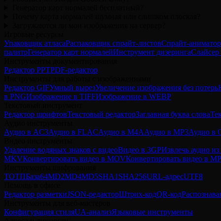
Генератор карт нормалей бесплатный?
Почему карта нормалей шумная или слишком плоская?
Загружаются ли мои изображения на сервер?
Игровые ресурсы
Упаковщик атласа
Распаковщик спрайт-листов
Спрайт-аниматор
палитр
Генератор карт нормалей
Инструмент дизеринга
Слайсер 
Инструменты документирования
Редактор PPT
PDF-редактор
Инструменты для работы с изображениями
Редактор GIF
Умный вырез
Увеличение изображения без потерь
в PNG
Изображение в TIFF
Изображение в WEBP
Текстовый инструмент
Редактор шрифтов
Текстовый редактор
Заглавная буква слова
Те
Аудио инструменты
Аудио в AC3
Аудио в FLAC
Аудио в M4A
Аудио в MP3
Аудио в
Видео инструменты
Удаление водяных знаков с видео
Видео в 3GP
Извлечь аудио из
MKV
Конвертировать видео в MOV
Конвертировать видео в M
Инструменты шифрования
ТОТП
База64
MD2
MD4
MD5
SHA1
SHA256
URL-адрес
UTF8
Помощь в офисе
Редактор разметки
JSON-редактор
Штрих-код
QR-код
Распознава
Инструменты для веб-мастеров
Конфигурация стиля
UA-анализ
Языковые инструменты
Адреса и личности