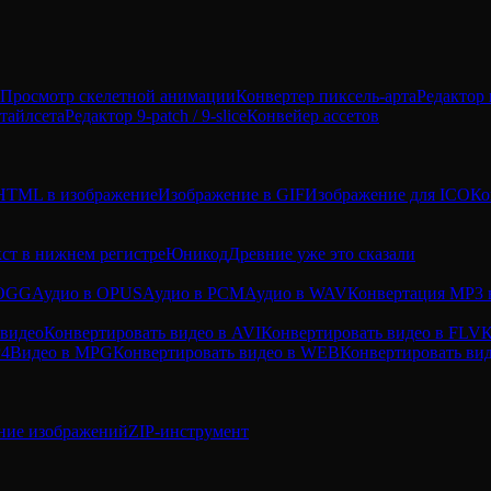
Просмотр скелетной анимации
Конвертер пиксель-арта
Редактор 
тайлсета
Редактор 9-patch / 9-slice
Конвейер ассетов
HTML в изображение
Изображение в GIF
Изображение для ICO
Ко
кст в нижнем регистре
Юникод
Древние уже это сказали
 OGG
Аудио в OPUS
Аудио в PCM
Аудио в WAV
Конвертация MP3
 видео
Конвертировать видео в AVI
Конвертировать видео в FLV
К
P4
Видео в MPG
Конвертировать видео в WEB
Конвертировать в
ние изображений
ZIP-инструмент