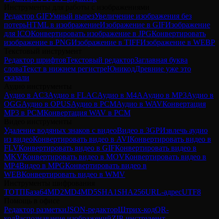
Инструменты для работы с изображениями
Редактор GIF
Умный вырез
Увеличение изображения без
потерь
HTML в изображение
Изображение в GIF
Изображение
для ICO
Конвертировать изображение в JPG
Конвертировать
изображение в PNG
Изображение в TIFF
Изображение в WEBP
Текстовый инструмент
Редактор шрифтов
Текстовый редактор
Заглавная буква
слова
Текст в нижнем регистре
Юникод
Древние уже это
сказали
Аудио инструменты
Аудио в AC3
Аудио в FLAC
Аудио в M4A
Аудио в MP3
Аудио в
OGG
Аудио в OPUS
Аудио в PCM
Аудио в WAV
Конвертация
MP3 в PCM
Конвертация WAV в PCM
Видео инструменты
Удаление водяных знаков с видео
Видео в 3GP
Извлечь аудио
из видео
Конвертировать видео в AVI
Конвертировать видео в
FLV
Конвертировать видео в GIF
Конвертировать видео в
MKV
Конвертировать видео в MOV
Конвертировать видео в
MP4
Видео в MPG
Конвертировать видео в
WEB
Конвертировать видео в WMV
Инструменты шифрования
ТОТП
База64
MD2
MD4
MD5
SHA1
SHA256
URL-адрес
UTF8
Помощь в офисе
Редактор разметки
JSON-редактор
Штрих-код
QR-
код
Распознавание изображений
ZIP-инструмент