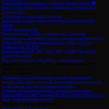
Удалить фон изображения с помощью Modern-rembg (🐘
Используйте модель AI для удаления фона изображения.
Только ESM.)
Увеличение изображения без потерь
Бесплатное онлайн-умное увеличение изображений без
потерь
HTML в изображение
Преобразование HTML в изображения с помощью
современного скриншота (быстрое создание изображений из
узлов DOM с использованием холста HTML5 и SVG)
Изображение для ICO
Конвертируйте GIF, JPG, PNG, TIFF, WEBP, SVG в ICO
онлайн бесплатно
Все в Инструменты для работы с изображениями
Конвертируйте ICO, JPG, PNG, TIFF, WEBP, SVG в GIF
онлайн бесплатно
Игровые ресурсы
Упаковщик атласа
Распаковщик спрайт-листов
Спрайт-
аниматор
Просмотр скелетной анимации
Конвертер пиксель-
арта
Редактор пиксель-арта
Замена палитры /
перекраска
Генератор цветовых палитр
Генератор карт
нормалей
Инструмент дизеринга
Слайсер тайлсета
Редактор 9-
patch / 9-slice
Конвейер ассетов
Инструменты документирования
Редактор PPT
PDF-редактор