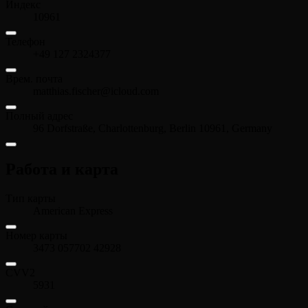
Индекс
10961
Телефон
+49 127 2324377
Врем. почта
matthias.fischer@icloud.com
Полный адрес
96 Dorfstraße, Charlottenburg, Berlin 10961, Germany
Работа и карта
Тип карты
American Express
Номер карты
3473 057702 42928
CVV2
5931