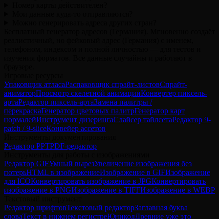
Номер карты действителен?
Мои данные куда-то отправляются?
Можно генерировать адреса других стран?
Бесплатный генератор адресов (Германия). Мгновенно создаёт
реалистичный, но фейковый адрес (Германия) с именем,
телефоном, индексом и полной личностью — для тестов и
изучения форматов. Все данные случайны и работают в
браузере.
Игровые ресурсы
Упаковщик атласа
Распаковщик спрайт-листов
Спрайт-
аниматор
Просмотр скелетной анимации
Конвертер пиксель-
арта
Редактор пиксель-арта
Замена палитры /
перекраска
Генератор цветовых палитр
Генератор карт
нормалей
Инструмент дизеринга
Слайсер тайлсета
Редактор 9-
patch / 9-slice
Конвейер ассетов
Инструменты документирования
Редактор PPT
PDF-редактор
Инструменты для работы с изображениями
Редактор GIF
Умный вырез
Увеличение изображения без
потерь
HTML в изображение
Изображение в GIF
Изображение
для ICO
Конвертировать изображение в JPG
Конвертировать
изображение в PNG
Изображение в TIFF
Изображение в WEBP
Текстовый инструмент
Редактор шрифтов
Текстовый редактор
Заглавная буква
слова
Текст в нижнем регистре
Юникод
Древние уже это