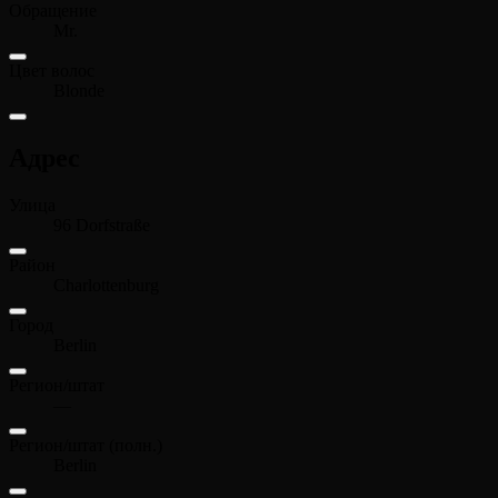
Обращение
Mr.
Цвет волос
Blonde
Адрес
Улица
96 Dorfstraße
Район
Charlottenburg
Город
Berlin
Регион/штат
—
Регион/штат (полн.)
Berlin