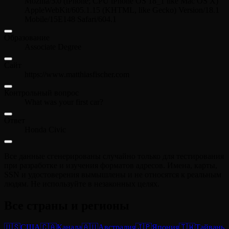
Mozilla/5.0 (iPhone; CPU iPhone OS 18_1 like Mac OS X)
AppleWebKit/605.1.15 (KHTML, like Gecko) Version/18.1
Mobile/15E148 Safari/604.1
Образование
Associate Degree
Сайт
https://www.matthiasfischer.com
Контрольный вопрос
What was your first car?
Ответ
Honda Civic
Все данные сгенерированы случайно только для тестирования
при разработке и изучения форматов адресов. Имена, карты,
SSN и удостоверения вымышлены и не относятся к реальным
людям. Не используйте в незаконных целях.
Все страны и регионы
🇺🇸
США
🇨🇦
Канада
🇦🇺
Австралия
🇯🇵
Япония
🇹🇼
Тайвань