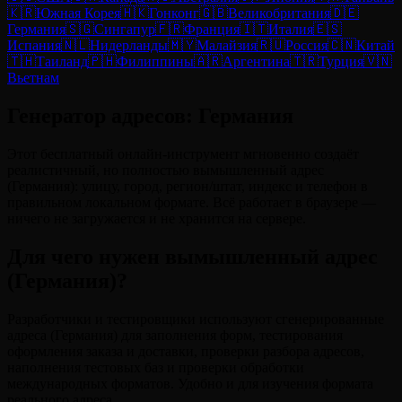
🇰🇷
Южная Корея
🇭🇰
Гонконг
🇬🇧
Великобритания
🇩🇪
Германия
🇸🇬
Сингапур
🇫🇷
Франция
🇮🇹
Италия
🇪🇸
Испания
🇳🇱
Нидерланды
🇲🇾
Малайзия
🇷🇺
Россия
🇨🇳
Китай
🇹🇭
Таиланд
🇵🇭
Филиппины
🇦🇷
Аргентина
🇹🇷
Турция
🇻🇳
Вьетнам
Генератор адресов: Германия
Этот бесплатный онлайн-инструмент мгновенно создаёт
реалистичный, но полностью вымышленный адрес
(Германия): улицу, город, регион/штат, индекс и телефон в
правильном локальном формате. Всё работает в браузере —
ничего не загружается и не хранится на сервере.
Для чего нужен вымышленный адрес
(Германия)?
Разработчики и тестировщики используют сгенерированные
адреса (Германия) для заполнения форм, тестирования
оформления заказа и доставки, проверки разбора адресов,
наполнения тестовых баз и проверки обработки
международных форматов. Удобно и для изучения формата
реального адреса.