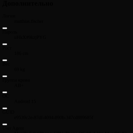
Дополнительно
Логин
matthias.fischer
Пароль
uHkX#9kzjPYG
Рост
186 cm
Вес
69 kg
Группа крови
AB+
ОС
Android 15
GUID
e9539c2e-87df-4094-890b-347cd889685f
User Agent