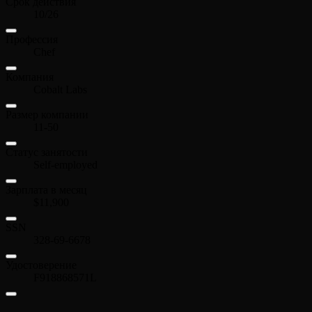
Срок действия
10/26
Профессия
Chef
Компания
Cobalt Labs
Размер компании
11-50
Статус занятости
Self-employed
Зарплата в месяц
$11,900
SSN
328-69-6678
Удостоверение
F918868571L