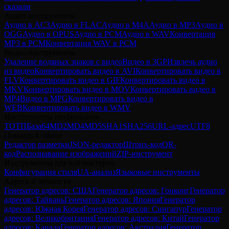
сказали
Аудио инструменты
Аудио в AC3
Аудио в FLAC
Аудио в M4A
Аудио в MP3
Аудио в
OGG
Аудио в OPUS
Аудио в PCM
Аудио в WAV
Конвертация
MP3 в PCM
Конвертация WAV в PCM
Видео инструменты
Удаление водяных знаков с видео
Видео в 3GP
Извлечь аудио
из видео
Конвертировать видео в AVI
Конвертировать видео в
FLV
Конвертировать видео в GIF
Конвертировать видео в
MKV
Конвертировать видео в MOV
Конвертировать видео в
MP4
Видео в MPG
Конвертировать видео в
WEB
Конвертировать видео в WMV
Инструменты шифрования
ТОТП
База64
MD2
MD4
MD5
SHA1
SHA256
URL-адрес
UTF8
Помощь в офисе
Редактор разметки
JSON-редактор
Штрих-код
QR-
код
Распознавание изображений
ZIP-инструмент
Инструменты для веб-мастеров
Конфигурация стиля
UA-анализ
Языковые инструменты
Адреса и личности
Генератор адресов: США
Генератор адресов: Гонконг
Генератор
адресов: Тайвань
Генератор адресов: Япония
Генератор
адресов: Южная Корея
Генератор адресов: Сингапур
Генератор
адресов: Великобритания
Генератор адресов: Китай
Генератор
адресов: Канада
Генератор адресов: Австралия
Генератор