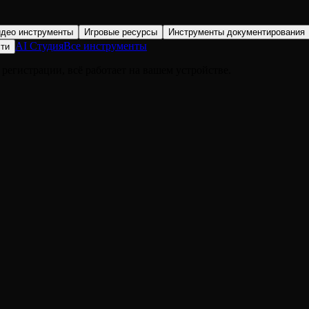
део инструменты
Игровые ресурсы
Инструменты документирования
AI Студия
Все инструменты
сти
регистрации, всё работает на вашем устройстве.