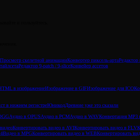
ывайте и пользуйтесь.
лючения.
Просмотр скелетной анимации
Конвертер пиксель-арта
Редактор 
тайлсета
Редактор 9-patch / 9-slice
Конвейер ассетов
HTML в изображение
Изображение в GIF
Изображение для ICO
Ко
кст в нижнем регистре
Юникод
Древние уже это сказали
 OGG
Аудио в OPUS
Аудио в PCM
Аудио в WAV
Конвертация MP3
 видео
Конвертировать видео в AVI
Конвертировать видео в FLV
К
P4
Видео в MPG
Конвертировать видео в WEB
Конвертировать в