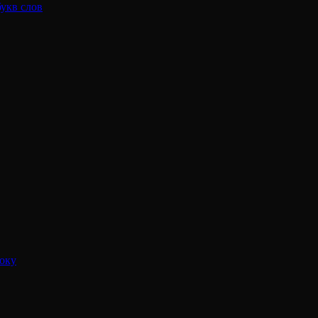
укв слов
оку