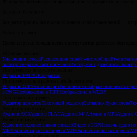
Файлы обрабатываются в браузере и не загружаются на сервер.
Быстро и бесплатно
Без регистрации, без водяных знаков и без ограничений — откр
Работает офлайн
После загрузки большинство инструментов работают без подк
Игровые ресурсы
Упаковщик атласа
Распаковщик спрайт-листов
Спрайт-аниматор
палитр
Генератор карт нормалей
Инструмент дизеринга
Слайсер 
Инструменты документирования
Редактор PPT
PDF-редактор
Инструменты для работы с изображениями
Редактор GIF
Умный вырез
Увеличение изображения без потерь
в PNG
Изображение в TIFF
Изображение в WEBP
Текстовый инструмент
Редактор шрифтов
Текстовый редактор
Заглавная буква слова
Те
Аудио инструменты
Аудио в AC3
Аудио в FLAC
Аудио в M4A
Аудио в MP3
Аудио в
Видео инструменты
Удаление водяных знаков с видео
Видео в 3GP
Извлечь аудио из
MKV
Конвертировать видео в MOV
Конвертировать видео в M
Инструменты шифрования