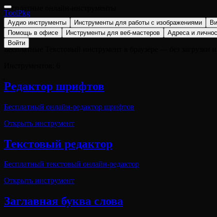
Бесплатные онлайн-инструменты
ToolPkg
Аудио инструменты
Инструменты для работы с изображениями
Ви
Текстовый инструмент
Помощь в офисе
Инструменты для веб-мастеров
Адреса и лично
Войти
Бесплатные Текстовый инструмент в браузере — без загрузки и 
Инструментов: 6
Редактор шрифтов
Бесплатный онлайн-редактор шрифтов
Открыть инструмент
Текстовый редактор
Бесплатный текстовый онлайн-редактор
Открыть инструмент
Заглавная буква слова