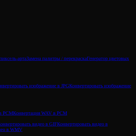
пиксель-арта
Замена палитры / перекраска
Генератор цветовых
нвертировать изображение в JPG
Конвертировать изображение
 в PCM
Конвертация WAV в PCM
онвертировать видео в GIF
Конвертировать видео в
идео в WMV