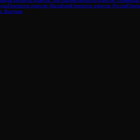
анада
Генератор адресов: Австралия
Генератор адресов: Германия
Г
анды
Генератор адресов: Малайзия
Генератор адресов: Россия
Генер
в: Вьетнам