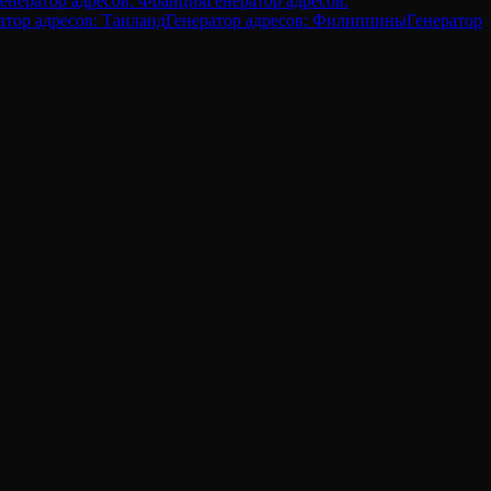
енератор адресов: Франция
Генератор адресов:
атор адресов: Таиланд
Генератор адресов: Филиппины
Генератор