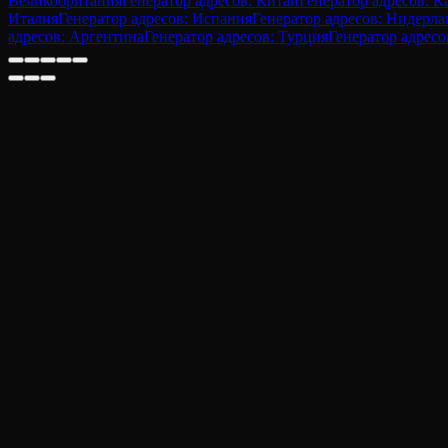
Великобритания
Генератор адресов: Китай
Генератор адресов: К
Италия
Генератор адресов: Испания
Генератор адресов: Нидерл
адресов: Аргентина
Генератор адресов: Турция
Генератор адресо