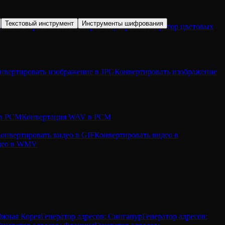
Текстовый инструмент
Инструменты шифрования
пиксель-арта
Замена палитры / перекраска
Генератор цветовых
нвертировать изображение в JPG
Конвертировать изображение
 в PCM
Конвертация WAV в PCM
онвертировать видео в GIF
Конвертировать видео в
идео в WMV
Южная Корея
Генератор адресов: Сингапур
Генератор адресов: